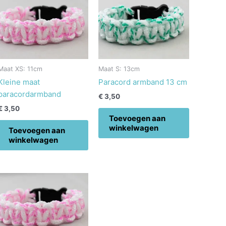
Maat XS: 11cm
Maat S: 13cm
Kleine maat
Paracord armband 13 cm
paracordarmband
€
3,50
€
3,50
Toevoegen aan
winkelwagen
Toevoegen aan
winkelwagen