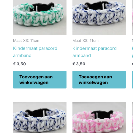
Maat XS: 11cm
Maat XS: 11cm
Kindermaat paracord
Kindermaat paracord
armband
armband
€
3,50
€
3,50
Toevoegen aan
Toevoegen aan
winkelwagen
winkelwagen