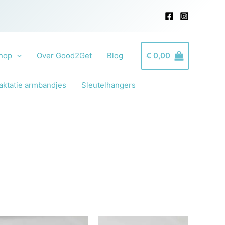
hop
Over Good2Get
Blog
€
0,00
aktatie armbandjes
Sleutelhangers