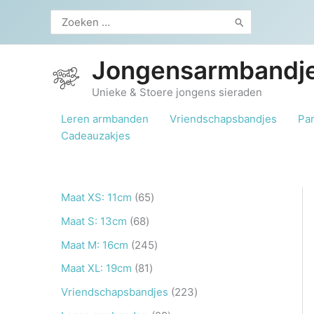
Ga
Zoeken
naar
naar:
de
inhoud
Jongensarmbandje
Unieke & Stoere jongens sieraden
Leren armbanden
Vriendschapsbandjes
Pa
Cadeauzakjes
6
Maat XS: 11cm
65
5
6
Maat S: 13cm
68
p
8
2
Maat M: 16cm
245
r
p
4
8
Maat XL: 19cm
81
o
r
5
1
2
Vriendschapsbandjes
223
d
o
p
p
2