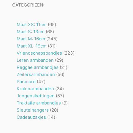
CATEGORIEEN:
65
Maat XS: 11cm
65
68
producten
Maat S: 13cm
68
producten
245
Maat M: 16cm
245
81
producten
Maat XL: 19cm
81
producten
223
Vriendschapsbandjes
223
29
producten
Leren armbanden
29
producten
21
Reggae armbandjes
21
56
producten
Zeilersarmbanden
56
47
producten
Paracord
47
producten
24
Kralenarmbanden
24
producten
57
Jongenskettingen
57
producten
9
Traktatie armbandjes
9
20
producten
Sleutelhangers
20
14
producten
Cadeauzakjes
14
producten