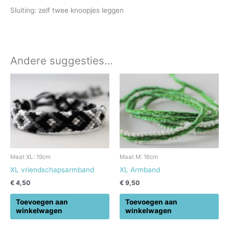
Sluiting: zelf twee knoopjes leggen
Andere suggesties…
Maat XL: 19cm
Maat M: 16cm
XL vriendschapsarmband
XL Armband
€
4,50
€
9,50
Toevoegen aan
Toevoegen aan
winkelwagen
winkelwagen