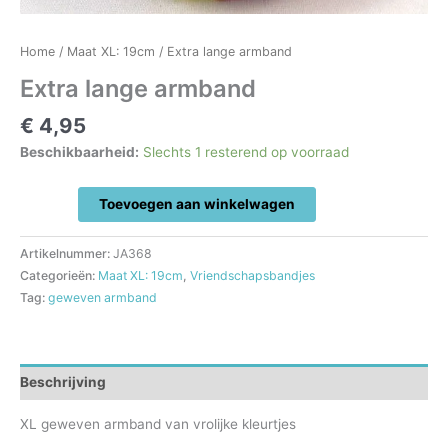
Home
/
Maat XL: 19cm
/ Extra lange armband
Extra lange armband
€
4,95
Beschikbaarheid:
Slechts 1 resterend op voorraad
Extra
Toevoegen aan winkelwagen
lange
armband
Artikelnummer:
JA368
aantal
Categorieën:
Maat XL: 19cm
,
Vriendschapsbandjes
Tag:
geweven armband
Beschrijving
XL geweven armband van vrolijke kleurtjes