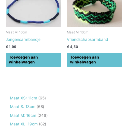
Maat M: 16cm
Maat M: 16cm
Jongensarmbandje
Vriendschapsarmband
€
1,99
€
4,50
Toevoegen aan
Toevoegen aan
winkelwagen
winkelwagen
6
Maat XS: 11cm
65
5
6
Maat S: 13cm
68
p
8
2
Maat M: 16cm
246
r
p
4
8
Maat XL: 19cm
82