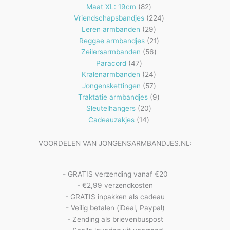
82
producten
Maat XL: 19cm
82
producten
224
Vriendschapsbandjes
224
29
producten
Leren armbanden
29
producten
21
Reggae armbandjes
21
56
producten
Zeilersarmbanden
56
47
producten
Paracord
47
producten
24
Kralenarmbanden
24
57
producten
Jongenskettingen
57
producten
9
Traktatie armbandjes
9
20
producten
Sleutelhangers
20
14
producten
Cadeauzakjes
14
producten
VOORDELEN VAN JONGENSARMBANDJES.NL:
- GRATIS verzending vanaf €20
- €2,99 verzendkosten
- GRATIS inpakken als cadeau
- Veilig betalen (iDeal, Paypal)
- Zending als brievenbuspost