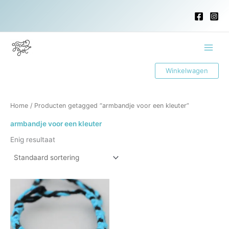
Ga
naar
de
inhoud
Main
Winkelwagen
Menu
Home
/ Producten getagged “armbandje voor een kleuter”
armbandje voor een kleuter
Enig resultaat