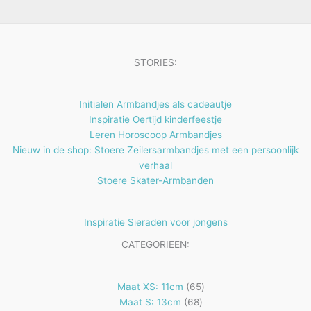
e
t
n
e
n
STORIES:
Initialen Armbandjes als cadeautje
Inspiratie Oertijd kinderfeestje
Leren Horoscoop Armbandjes
Nieuw in de shop: Stoere Zeilersarmbandjes met een persoonlijk
verhaal
Stoere Skater-Armbanden
Inspiratie Sieraden voor jongens
CATEGORIEEN:
65
Maat XS: 11cm
65
68
producten
Maat S: 13cm
68