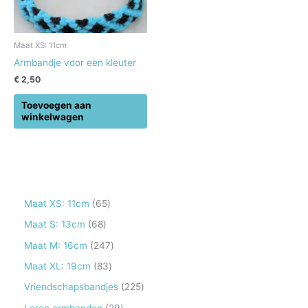
Maat XS: 11cm
Armbandje voor een kleuter
€
2,50
Toevoegen aan
winkelwagen
6
Maat XS: 11cm
65
5
6
Maat S: 13cm
68
p
8
2
Maat M: 16cm
247
r
p
4
8
Maat XL: 19cm
83
o
r
7
3
2
Vriendschapsbandjes
225
d
o
p
p
2
2
Leren armbanden
29