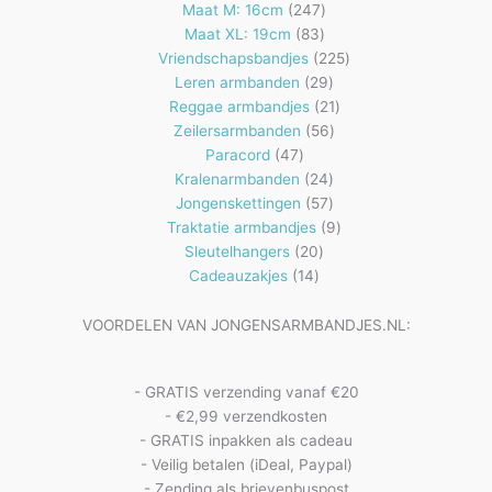
producten
247
Maat M: 16cm
247
83
producten
Maat XL: 19cm
83
producten
225
Vriendschapsbandjes
225
29
producten
Leren armbanden
29
producten
21
Reggae armbandjes
21
56
producten
Zeilersarmbanden
56
47
producten
Paracord
47
producten
24
Kralenarmbanden
24
57
producten
Jongenskettingen
57
producten
9
Traktatie armbandjes
9
20
producten
Sleutelhangers
20
14
producten
Cadeauzakjes
14
producten
VOORDELEN VAN JONGENSARMBANDJES.NL:
- GRATIS verzending vanaf €20
- €2,99 verzendkosten
- GRATIS inpakken als cadeau
- Veilig betalen (iDeal, Paypal)
- Zending als brievenbuspost