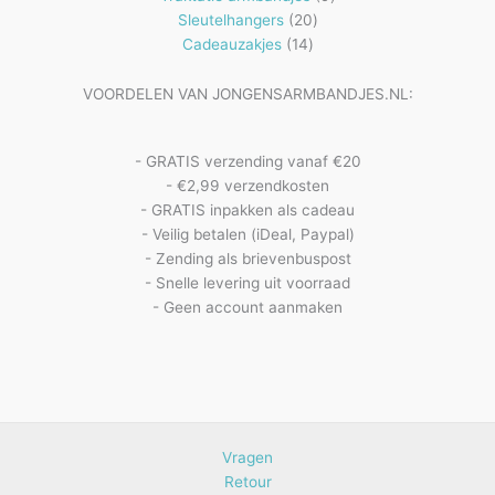
20
producten
Sleutelhangers
20
14
producten
Cadeauzakjes
14
producten
VOORDELEN VAN JONGENSARMBANDJES.NL:
- GRATIS verzending vanaf €20
- €2,99 verzendkosten
- GRATIS inpakken als cadeau
- Veilig betalen (iDeal, Paypal)
- Zending als brievenbuspost
- Snelle levering uit voorraad
- Geen account aanmaken
Vragen
Retour