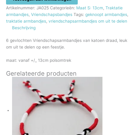
om
Artikelnummer:
JA025
Categorieën:
Maat S: 13cm
,
Traktatie
uit
armbandjes
,
Vriendschapsbandjes
Tags:
geknoopt armbandjes
,
te
traktatie armbandjes
,
vriendschapsarmbandjes om uit te delen
delen
Beschrijving
aantal
6 gevlochten Vriendschapsarmbandjes van katoen draad, leuk
om uit te delen op een feestje.
maat: vanaf +/_ 13cm polsomtrek
Gerelateerde producten