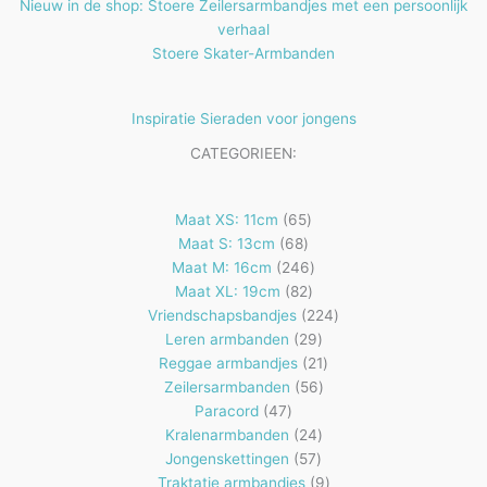
Nieuw in de shop: Stoere Zeilersarmbandjes met een persoonlijk
verhaal
Stoere Skater-Armbanden
Inspiratie Sieraden voor jongens
CATEGORIEEN:
65
Maat XS: 11cm
65
68
producten
Maat S: 13cm
68
producten
246
Maat M: 16cm
246
82
producten
Maat XL: 19cm
82
producten
224
Vriendschapsbandjes
224
29
producten
Leren armbanden
29
producten
21
Reggae armbandjes
21
56
producten
Zeilersarmbanden
56
47
producten
Paracord
47
producten
24
Kralenarmbanden
24
57
producten
Jongenskettingen
57
producten
9
Traktatie armbandjes
9