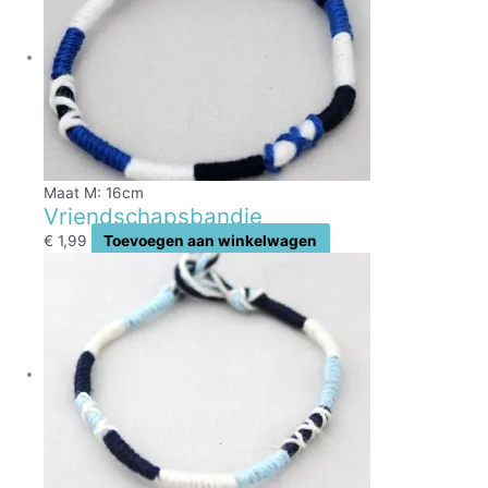
Maat M: 16cm
Vriendschapsbandje
€
1,99
Toevoegen aan winkelwagen