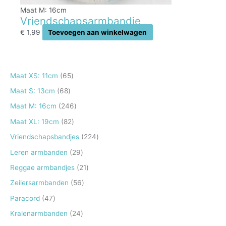
Maat M: 16cm
Vriendschapsarmbandje
€
1,99
Toevoegen aan winkelwagen
6
Maat XS: 11cm
65
5
6
Maat S: 13cm
68
p
8
2
Maat M: 16cm
246
r
p
4
8
Maat XL: 19cm
82
o
r
6
2
2
Vriendschapsbandjes
224
d
o
p
p
2
2
Leren armbanden
29
u
d
r
r
4
9
2
Reggae armbandjes
21
c
u
o
o
p
p
1
5
Zeilersarmbanden
56
t
c
d
d
r
r
p
6
e
4
Paracord
47
t
u
u
o
o
r
p
n
7
e
2
Kralenarmbanden
24
c
c
d
d
o
r
p