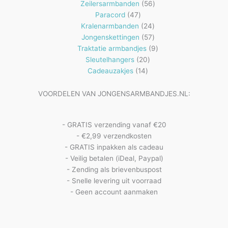
56
producten
Zeilersarmbanden
56
47
producten
Paracord
47
producten
24
Kralenarmbanden
24
57
producten
Jongenskettingen
57
producten
9
Traktatie armbandjes
9
20
producten
Sleutelhangers
20
14
producten
Cadeauzakjes
14
producten
VOORDELEN VAN JONGENSARMBANDJES.NL:
- GRATIS verzending vanaf €20
- €2,99 verzendkosten
- GRATIS inpakken als cadeau
- Veilig betalen (iDeal, Paypal)
- Zending als brievenbuspost
- Snelle levering uit voorraad
- Geen account aanmaken