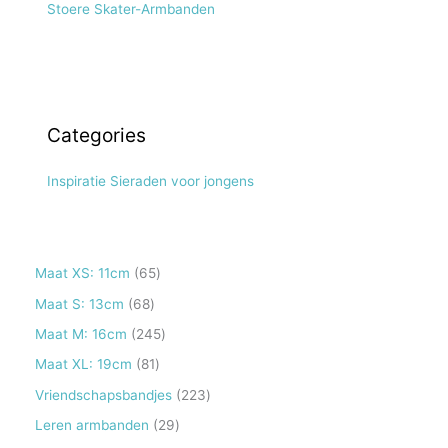
Stoere Skater-Armbanden
Categories
Inspiratie Sieraden voor jongens
6
Maat XS: 11cm
65
5
6
Maat S: 13cm
68
p
8
2
Maat M: 16cm
245
r
p
4
8
Maat XL: 19cm
81
o
r
5
1
2
Vriendschapsbandjes
223
d
o
p
p
2
2
Leren armbanden
29
u
d
r
r
3