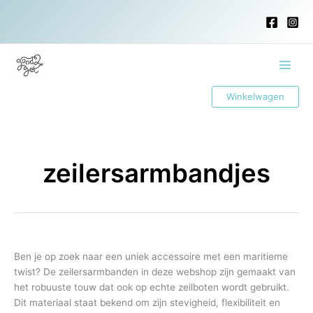
Ga
naar
de
inhoud
Main
Winkelwagen
Menu
zeilersarmbandjes
Ben je op zoek naar een uniek accessoire met een maritieme
twist? De zeilersarmbanden in deze webshop zijn gemaakt van
het robuuste touw dat ook op echte zeilboten wordt gebruikt.
Dit materiaal staat bekend om zijn stevigheid, flexibiliteit en