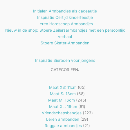
n
e
Initialen Armbandjes als cadeautje
n
Inspiratie Oertijd kinderfeestje
Leren Horoscoop Armbandjes
Nieuw in de shop: Stoere Zeilersarmbandjes met een persoonlijk
verhaal
Stoere Skater-Armbanden
Inspiratie Sieraden voor jongens
CATEGORIEEN:
65
Maat XS: 11cm
65
68
producten
Maat S: 13cm
68
producten
245
Maat M: 16cm
245
81
producten
Maat XL: 19cm
81
producten
223
Vriendschapsbandjes
223
29
producten
Leren armbanden
29
producten
21
Reggae armbandjes
21