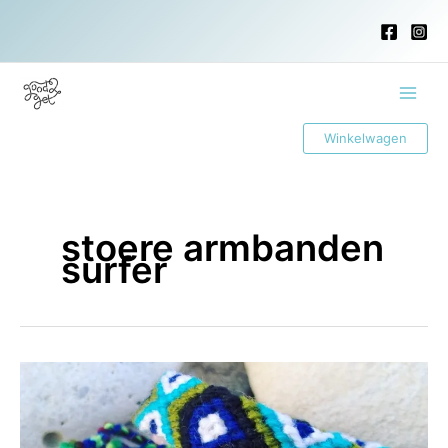
Ga
naar
de
inhoud
Main
Winkelwagen
Menu
stoere armbanden
surfer