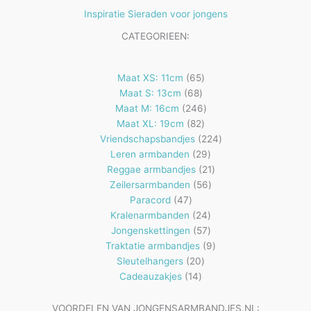
Inspiratie Sieraden voor jongens
CATEGORIEEN:
65
Maat XS: 11cm
65
68
producten
Maat S: 13cm
68
producten
246
Maat M: 16cm
246
82
producten
Maat XL: 19cm
82
producten
224
Vriendschapsbandjes
224
29
producten
Leren armbanden
29
producten
21
Reggae armbandjes
21
56
producten
Zeilersarmbanden
56
47
producten
Paracord
47
producten
24
Kralenarmbanden
24
57
producten
Jongenskettingen
57
producten
9
Traktatie armbandjes
9
20
producten
Sleutelhangers
20
14
producten
Cadeauzakjes
14
producten
VOORDELEN VAN JONGENSARMBANDJES.NL: