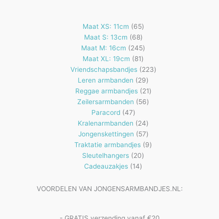
65
Maat XS: 11cm
65
68
producten
Maat S: 13cm
68
producten
245
Maat M: 16cm
245
81
producten
Maat XL: 19cm
81
producten
223
Vriendschapsbandjes
223
29
producten
Leren armbanden
29
producten
21
Reggae armbandjes
21
56
producten
Zeilersarmbanden
56
47
producten
Paracord
47
producten
24
Kralenarmbanden
24
57
producten
Jongenskettingen
57
producten
9
Traktatie armbandjes
9
20
producten
Sleutelhangers
20
14
producten
Cadeauzakjes
14
producten
VOORDELEN VAN JONGENSARMBANDJES.NL:
- GRATIS verzending vanaf €20