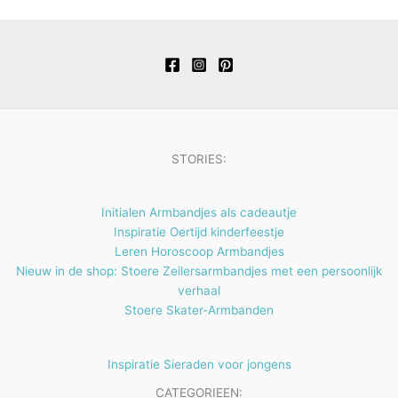
p
n
e
t
c
u
u
o
r
n
e
t
c
c
d
o
n
e
t
t
u
d
n
e
e
c
u
n
n
t
c
e
t
STORIES:
n
e
n
Initialen Armbandjes als cadeautje
Inspiratie Oertijd kinderfeestje
Leren Horoscoop Armbandjes
Nieuw in de shop: Stoere Zeilersarmbandjes met een persoonlijk
verhaal
Stoere Skater-Armbanden
Inspiratie Sieraden voor jongens
CATEGORIEEN: