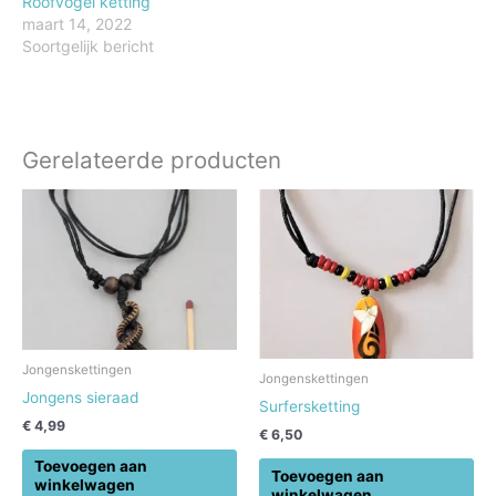
Roofvogel ketting
maart 14, 2022
Soortgelijk bericht
Gerelateerde producten
Jongenskettingen
Jongenskettingen
Jongens sieraad
Surfersketting
€
4,99
€
6,50
Toevoegen aan
Toevoegen aan
winkelwagen
winkelwagen