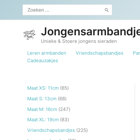
Ga
Zoeken
naar
naar:
de
inhoud
Jongensarmbandje
Unieke & Stoere jongens sieraden
Leren armbanden
Vriendschapsbandjes
Pa
Cadeauzakjes
6
Maat XS: 11cm
65
5
6
Maat S: 13cm
68
p
8
2
Maat M: 16cm
247
r
p
4
8
Maat XL: 19cm
83
o
r
7
3
2
Vriendschapsbandjes
225
d
o
p
p
2