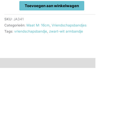
Vriendschapsbandje
Toevoegen aan winkelwagen
aantal
SKU:
JA341
Categorieën:
Maat M: 16cm
,
Vriendschapsbandjes
Tags:
vriendschapsbandje
,
zwart-wit armbandje