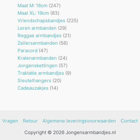
producten
247
Maat M: 16cm
247
83
producten
Maat XL: 19cm
83
producten
225
Vriendschapsbandjes
225
29
producten
Leren armbanden
29
producten
21
Reggae armbandjes
21
56
producten
Zeilersarmbanden
56
47
producten
Paracord
47
producten
24
Kralenarmbanden
24
producten
57
Jongenskettingen
57
producten
9
Traktatie armbandjes
9
20
producten
Sleutelhangers
20
14
producten
Cadeauzakjes
14
producten
Vragen
Retour
Algemene leveringsvoorwaarden
Contact
Copyright © 2026 Jongensarmbandjes.nl