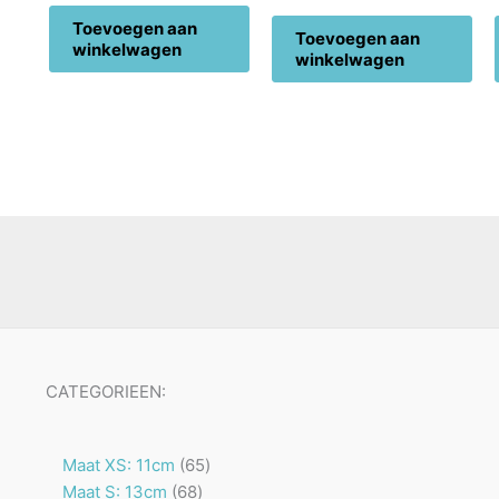
Toevoegen aan
Toevoegen aan
winkelwagen
winkelwagen
CATEGORIEEN:
65
Maat XS: 11cm
65
68
producten
Maat S: 13cm
68