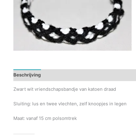
Beschrijving
Zwart wit vriendschapsbandje van katoen draad
Sluiting: lus en twee vlechten, zelf knoopjes in legen
Maat: vanaf 15 cm polsomtrek