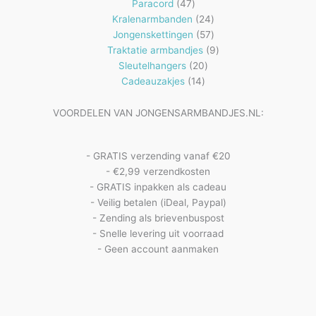
47
producten
Paracord
47
producten
24
Kralenarmbanden
24
57
producten
Jongenskettingen
57
producten
9
Traktatie armbandjes
9
20
producten
Sleutelhangers
20
14
producten
Cadeauzakjes
14
producten
VOORDELEN VAN JONGENSARMBANDJES.NL:
- GRATIS verzending vanaf €20
- €2,99 verzendkosten
- GRATIS inpakken als cadeau
- Veilig betalen (iDeal, Paypal)
- Zending als brievenbuspost
- Snelle levering uit voorraad
- Geen account aanmaken