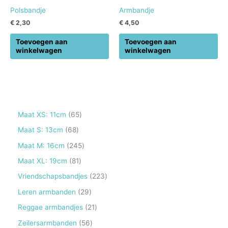
Polsbandje
Armbandje
€
2,30
€
4,50
Toevoegen aan
Toevoegen aan
winkelwagen
winkelwagen
6
Maat XS: 11cm
65
5
6
Maat S: 13cm
68
p
8
2
Maat M: 16cm
245
r
p
4
8
Maat XL: 19cm
81
o
r
5
1
2
Vriendschapsbandjes
223
d
o
p
p
2
2
Leren armbanden
29
u
d
r
r
3
9
2
Reggae armbandjes
21
c
u
o
o
p
p
1
5
Zeilersarmbanden
56
t
c
d