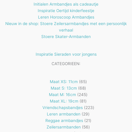
Initialen Armbandjes als cadeautje
Inspiratie Oertijd kinderfeestje
Leren Horoscoop Armbandjes
Nieuw in de shop: Stoere Zeilersarmbandjes met een persoonlijk
verhaal
Stoere Skater-Armbanden
Inspiratie Sieraden voor jongens
CATEGORIEEN:
65
Maat XS: 11cm
65
68
producten
Maat S: 13cm
68
producten
245
Maat M: 16cm
245
81
producten
Maat XL: 19cm
81
producten
223
Vriendschapsbandjes
223
29
producten
Leren armbanden
29
producten
21
Reggae armbandjes
21
56
producten
Zeilersarmbanden
56