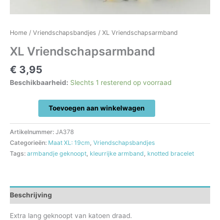
Home
/
Vriendschapsbandjes
/ XL Vriendschapsarmband
XL Vriendschapsarmband
€
3,95
Beschikbaarheid:
Slechts 1 resterend op voorraad
XL
Toevoegen aan winkelwagen
Vriendschapsarmband
aantal
Artikelnummer:
JA378
Categorieën:
Maat XL: 19cm
,
Vriendschapsbandjes
Tags:
armbandje geknoopt
,
kleurrijke armband
,
knotted bracelet
Beschrijving
Extra lang geknoopt van katoen draad.