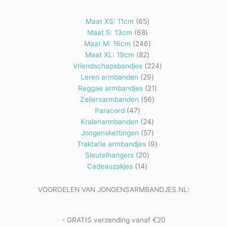
65
Maat XS: 11cm
65
68
producten
Maat S: 13cm
68
producten
246
Maat M: 16cm
246
82
producten
Maat XL: 19cm
82
producten
224
Vriendschapsbandjes
224
29
producten
Leren armbanden
29
producten
21
Reggae armbandjes
21
56
producten
Zeilersarmbanden
56
47
producten
Paracord
47
producten
24
Kralenarmbanden
24
57
producten
Jongenskettingen
57
producten
9
Traktatie armbandjes
9
20
producten
Sleutelhangers
20
14
producten
Cadeauzakjes
14
producten
VOORDELEN VAN JONGENSARMBANDJES.NL:
- GRATIS verzending vanaf €20