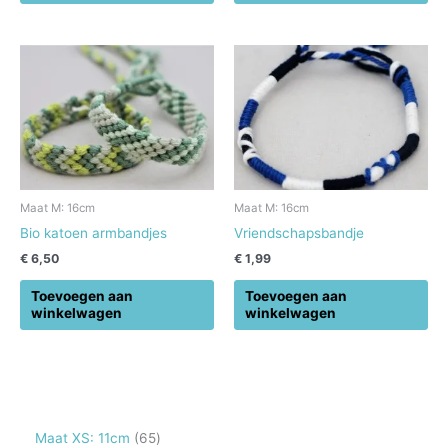
Maat M: 16cm
Maat M: 16cm
Bio katoen armbandjes
Vriendschapsbandje
€
6,50
€
1,99
Toevoegen aan
Toevoegen aan
winkelwagen
winkelwagen
6
Maat XS: 11cm
65