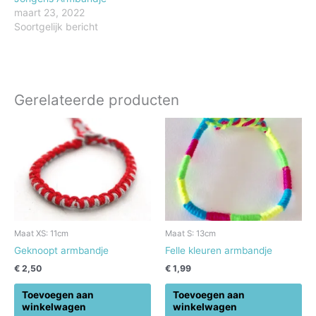
maart 23, 2022
Soortgelijk bericht
Gerelateerde producten
Maat XS: 11cm
Maat S: 13cm
Geknoopt armbandje
Felle kleuren armbandje
€
2,50
€
1,99
Toevoegen aan
Toevoegen aan
winkelwagen
winkelwagen