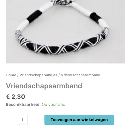
Home
/
Vriendschapsbandjes
/ Vriendschapsarmband
Vriendschapsarmband
€
2,30
Beschikbaarheid:
Op voorraad
Vriendschapsarmband
Toevoegen aan winkelwagen
aantal