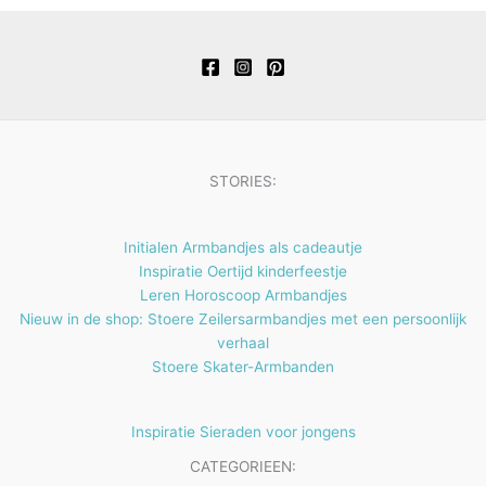
t
c
u
u
o
r
n
e
t
c
c
d
o
n
e
t
t
u
d
n
e
e
c
u
n
n
t
c
e
t
STORIES:
n
e
n
Initialen Armbandjes als cadeautje
Inspiratie Oertijd kinderfeestje
Leren Horoscoop Armbandjes
Nieuw in de shop: Stoere Zeilersarmbandjes met een persoonlijk
verhaal
Stoere Skater-Armbanden
Inspiratie Sieraden voor jongens
CATEGORIEEN: