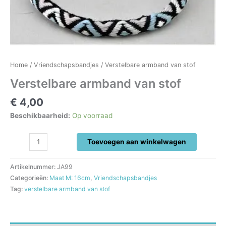
Home
/
Vriendschapsbandjes
/ Verstelbare armband van stof
Verstelbare armband van stof
€
4,00
Beschikbaarheid:
Op voorraad
Verstelbare
Toevoegen aan winkelwagen
armband
van
Artikelnummer:
JA99
stof
Categorieën:
Maat M: 16cm
,
Vriendschapsbandjes
aantal
Tag:
verstelbare armband van stof