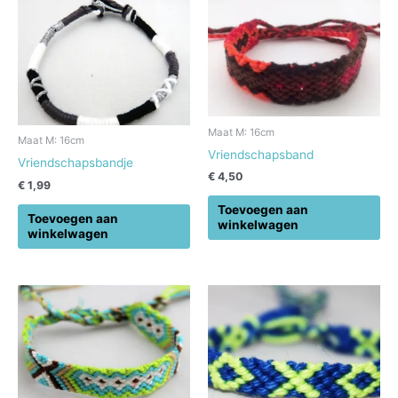
Maat M: 16cm
Maat M: 16cm
Vriendschapsband
Vriendschapsbandje
€
4,50
€
1,99
Toevoegen aan
Toevoegen aan
winkelwagen
winkelwagen