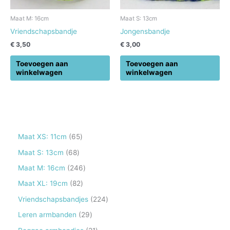
Maat M: 16cm
Maat S: 13cm
Vriendschapsbandje
Jongensbandje
€
3,50
€
3,00
Toevoegen aan
Toevoegen aan
winkelwagen
winkelwagen
6
Maat XS: 11cm
65
5
6
Maat S: 13cm
68
p
8
2
Maat M: 16cm
246
r
p
4
8
Maat XL: 19cm
82
o
r
6
2
2
Vriendschapsbandjes
224
d
o
p
p
2
2
Leren armbanden
29
u
d
r
r
4
9
2