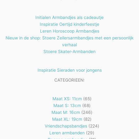
n
e
n
Initialen Armbandjes als cadeautje
Inspiratie Oertijd kinderfeestje
Leren Horoscoop Armbandjes
Nieuw in de shop: Stoere Zeilersarmbandjes met een persoonlijk
verhaal
Stoere Skater-Armbanden
Inspiratie Sieraden voor jongens
CATEGORIEEN:
65
Maat XS: 11cm
65
68
producten
Maat S: 13cm
68
producten
246
Maat M: 16cm
246
82
producten
Maat XL: 19cm
82
producten
224
Vriendschapsbandjes
224
29
producten
Leren armbanden
29