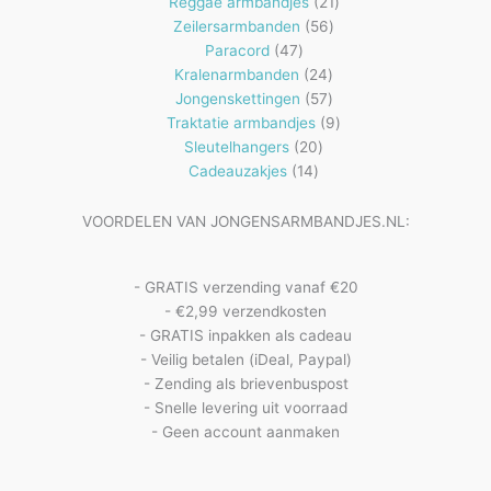
producten
21
Reggae armbandjes
21
56
producten
Zeilersarmbanden
56
47
producten
Paracord
47
producten
24
Kralenarmbanden
24
57
producten
Jongenskettingen
57
producten
9
Traktatie armbandjes
9
20
producten
Sleutelhangers
20
14
producten
Cadeauzakjes
14
producten
VOORDELEN VAN JONGENSARMBANDJES.NL:
- GRATIS verzending vanaf €20
- €2,99 verzendkosten
- GRATIS inpakken als cadeau
- Veilig betalen (iDeal, Paypal)
- Zending als brievenbuspost
- Snelle levering uit voorraad
- Geen account aanmaken