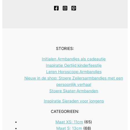
t
c
u
u
o
r
n
e
t
c
c
d
o
n
e
t
t
u
d
n
e
e
c
u
n
n
t
c
e
t
STORIES:
n
e
Initialen Armbandjes als cadeautje
n
Inspiratie Oertijd kinderfeestje
Leren Horoscoop Armbandjes
Nieuw in de shop: Stoere Zeilersarmbandjes met een
persoonlijk verhaal
Stoere Skater-Armbanden
Inspiratie Sieraden voor jongens
CATEGORIEEN:
65
Maat XS: 11cm
65
68
producten
Maat S: 13cm
68