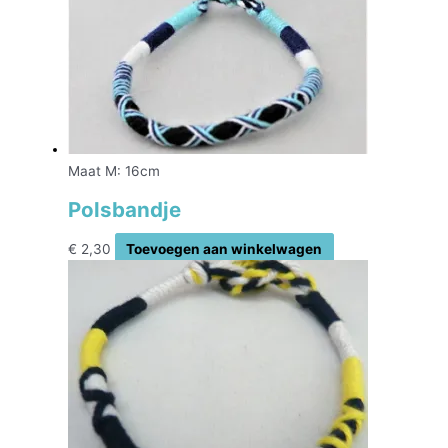
Maat M: 16cm
Polsbandje
€
2,30
Toevoegen aan winkelwagen