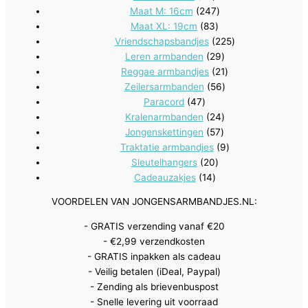
producten
247
Maat M: 16cm
247
83
producten
Maat XL: 19cm
83
producten
225
Vriendschapsbandjes
225
29
producten
Leren armbanden
29
producten
21
Reggae armbandjes
21
56
producten
Zeilersarmbanden
56
47
producten
Paracord
47
producten
24
Kralenarmbanden
24
57
producten
Jongenskettingen
57
producten
9
Traktatie armbandjes
9
20
producten
Sleutelhangers
20
14
producten
Cadeauzakjes
14
producten
VOORDELEN VAN JONGENSARMBANDJES.NL:
- GRATIS verzending vanaf €20
- €2,99 verzendkosten
- GRATIS inpakken als cadeau
- Veilig betalen (iDeal, Paypal)
- Zending als brievenbuspost
- Snelle levering uit voorraad