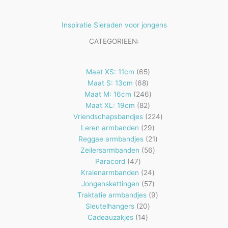
Inspiratie Sieraden voor jongens
CATEGORIEEN:
65
Maat XS: 11cm
65
68
producten
Maat S: 13cm
68
producten
246
Maat M: 16cm
246
82
producten
Maat XL: 19cm
82
producten
224
Vriendschapsbandjes
224
29
producten
Leren armbanden
29
producten
21
Reggae armbandjes
21
56
producten
Zeilersarmbanden
56
47
producten
Paracord
47
producten
24
Kralenarmbanden
24
57
producten
Jongenskettingen
57
producten
9
Traktatie armbandjes
9
20
producten
Sleutelhangers
20
14
producten
Cadeauzakjes
14