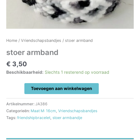
Home
/
Vriendschapsbandjes
/ stoer armband
stoer armband
€
3,50
Beschikbaarheid:
Slechts 1 resterend op voorraad
stoer
Toevoegen aan winkelwagen
armband
aantal
Artikelnummer:
JA386
Categorieën:
Maat M: 16cm
,
Vriendschapsbandjes
Tags:
friendshipbracelet
,
stoer armbandje