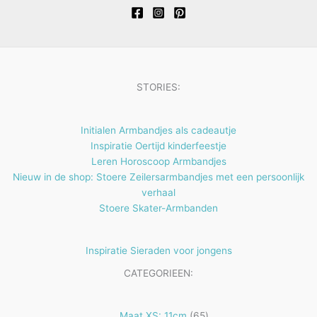
o
n
e
t
t
u
d
n
e
e
c
u
n
n
t
c
e
t
STORIES:
n
e
n
Initialen Armbandjes als cadeautje
Inspiratie Oertijd kinderfeestje
Leren Horoscoop Armbandjes
Nieuw in de shop: Stoere Zeilersarmbandjes met een persoonlijk
verhaal
Stoere Skater-Armbanden
Inspiratie Sieraden voor jongens
CATEGORIEEN:
65
Maat XS: 11cm
65