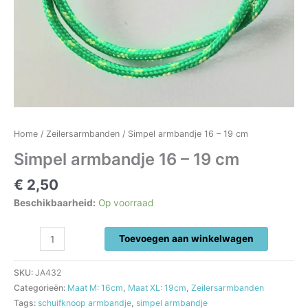
Home
/
Zeilersarmbanden
/ Simpel armbandje 16 – 19 cm
Simpel armbandje 16 – 19 cm
€
2,50
Beschikbaarheid:
Op voorraad
Simpel
Toevoegen aan winkelwagen
armbandje
16
SKU:
JA432
-
Categorieën:
Maat M: 16cm
,
Maat XL: 19cm
,
Zeilersarmbanden
19
Tags:
schuifknoop armbandje
,
simpel armbandje