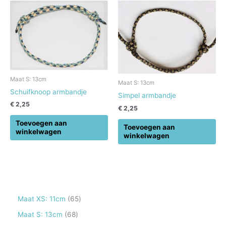
Maat S: 13cm
Maat S: 13cm
Schuifknoop armbandje
Simpel armbandje
€
2,25
€
2,25
Toevoegen aan
Toevoegen aan
winkelwagen
winkelwagen
6
Maat XS: 11cm
65
5
6
Maat S: 13cm
68
p