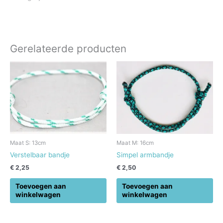
Gerelateerde producten
Maat S: 13cm
Maat M: 16cm
Verstelbaar bandje
Simpel armbandje
€
2,25
€
2,50
Toevoegen aan
Toevoegen aan
winkelwagen
winkelwagen