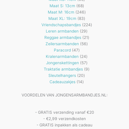
68
producten
Maat S: 13cm
68
producten
246
Maat M: 16cm
246
83
producten
Maat XL: 19cm
83
producten
224
Vriendschapsbandjes
224
29
producten
Leren armbanden
29
producten
21
Reggae armbandjes
21
56
producten
Zeilersarmbanden
56
47
producten
Paracord
47
producten
24
Kralenarmbanden
24
57
producten
Jongenskettingen
57
producten
9
Traktatie armbandjes
9
20
producten
Sleutelhangers
20
14
producten
Cadeauzakjes
14
producten
VOORDELEN VAN JONGENSARMBANDJES.NL:
- GRATIS verzending vanaf €20
- €2,99 verzendkosten
- GRATIS inpakken als cadeau