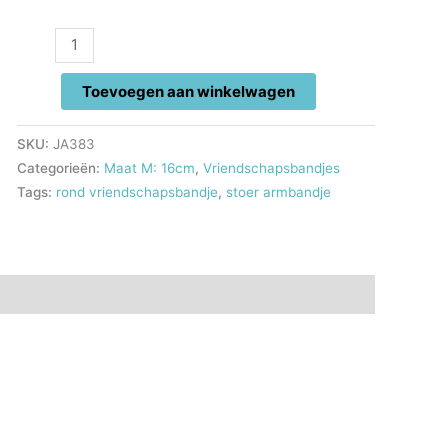
rond
vriendschapsbandje
aantal
Toevoegen aan winkelwagen
SKU:
JA383
Categorieën:
Maat M: 16cm
,
Vriendschapsbandjes
Tags:
rond vriendschapsbandje
,
stoer armbandje