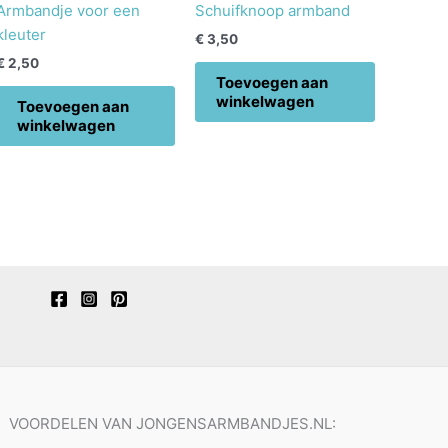
Armbandje voor een
Schuifknoop armband
kleuter
€
3,50
€
2,50
Toevoegen aan
winkelwagen
Toevoegen aan
winkelwagen
VOORDELEN VAN JONGENSARMBANDJES.NL: