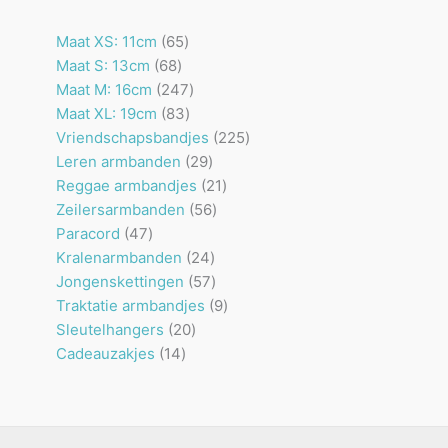
65
Maat XS: 11cm
65
68
producten
Maat S: 13cm
68
producten
247
Maat M: 16cm
247
83
producten
Maat XL: 19cm
83
producten
225
Vriendschapsbandjes
225
29
producten
Leren armbanden
29
producten
21
Reggae armbandjes
21
56
producten
Zeilersarmbanden
56
47
producten
Paracord
47
producten
24
Kralenarmbanden
24
producten
57
Jongenskettingen
57
producten
9
Traktatie armbandjes
9
20
producten
Sleutelhangers
20
14
producten
Cadeauzakjes
14
producten