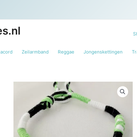
s.nl
S
racord
Zeilarmband
Reggae
Jongenskettingen
Tr