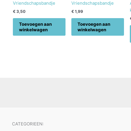
Vriendschapsbandje
Vriendschapsbandje
€
3,50
€
1,99
Toevoegen aan
Toevoegen aan
winkelwagen
winkelwagen
CATEGORIEEN: