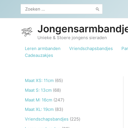
Ga
Zoeken
naar
naar:
de
inhoud
Jongensarmbandje
Unieke & Stoere jongens sieraden
Leren armbanden
Vriendschapsbandjes
Pa
Cadeauzakjes
6
Maat XS: 11cm
65
5
6
Maat S: 13cm
68
p
8
2
Maat M: 16cm
247
r
p
4
8
Maat XL: 19cm
83
o
r
7
3
2
Vriendschapsbandjes
225
d
o
p
p
2