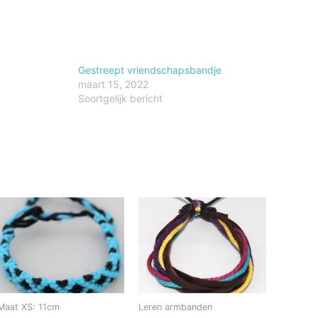
Gestreept vriendschapsbandje
maart 15, 2022
Soortgelijk bericht
Maat XS: 11cm
Leren armbanden