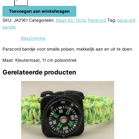
bandje
11
Toevoegen aan winkelwagen
cm
SKU:
JA2161
Categorieën:
Maat XS: 11cm
,
Paracord
Tag:
paracord
aantal
bandje
Beschrijving
Paracord bandje voor smalle polsen, makkelijk aan en uit te doen.
Maat: Kleutermaat, 11 cm polsomtrek
Gerelateerde producten