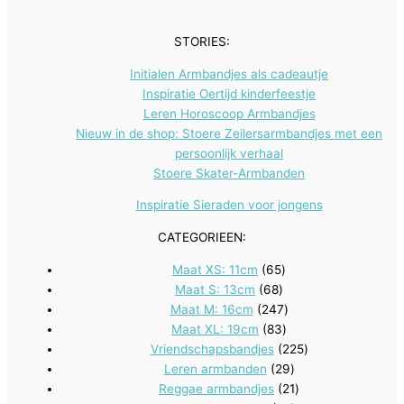
t
c
e
t
STORIES:
n
e
Initialen Armbandjes als cadeautje
n
Inspiratie Oertijd kinderfeestje
Leren Horoscoop Armbandjes
Nieuw in de shop: Stoere Zeilersarmbandjes met een
persoonlijk verhaal
Stoere Skater-Armbanden
Inspiratie Sieraden voor jongens
CATEGORIEEN:
65
Maat XS: 11cm
65
68
producten
Maat S: 13cm
68
producten
247
Maat M: 16cm
247
83
producten
Maat XL: 19cm
83
producten
225
Vriendschapsbandjes
225
29
producten
Leren armbanden
29
producten
21
Reggae armbandjes
21