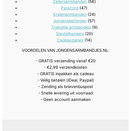
56
producten
Zeilersarmbanden
56
47
producten
Paracord
47
producten
24
Kralenarmbanden
24
57
producten
Jongenskettingen
57
producten
9
Traktatie armbandjes
9
20
producten
Sleutelhangers
20
14
producten
Cadeauzakjes
14
producten
VOORDELEN VAN JONGENSARMBANDJES.NL:
- GRATIS verzending vanaf €20
- €2,99 verzendkosten
- GRATIS inpakken als cadeau
- Veilig betalen (iDeal, Paypal)
- Zending als brievenbuspost
- Snelle levering uit voorraad
- Geen account aanmaken