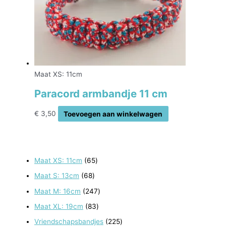
Maat XS: 11cm
Paracord armbandje 11 cm
€
3,50
Toevoegen aan winkelwagen
6
Maat XS: 11cm
65
5
6
Maat S: 13cm
68
p
8
2
Maat M: 16cm
247
r
p
4
8
Maat XL: 19cm
83
o
r
7
3
2
Vriendschapsbandjes
225