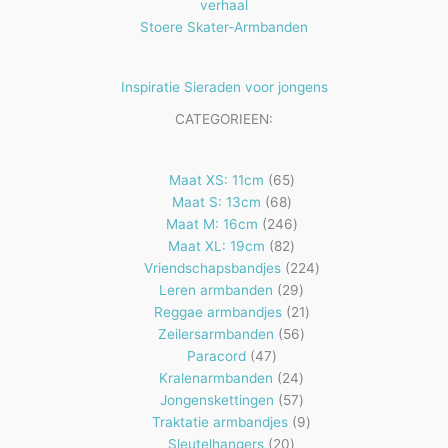
verhaal
Stoere Skater-Armbanden
Inspiratie Sieraden voor jongens
CATEGORIEEN:
65
Maat XS: 11cm
65
68
producten
Maat S: 13cm
68
producten
246
Maat M: 16cm
246
82
producten
Maat XL: 19cm
82
producten
224
Vriendschapsbandjes
224
29
producten
Leren armbanden
29
producten
21
Reggae armbandjes
21
56
producten
Zeilersarmbanden
56
47
producten
Paracord
47
producten
24
Kralenarmbanden
24
57
producten
Jongenskettingen
57
producten
9
Traktatie armbandjes
9
20
producten
Sleutelhangers
20