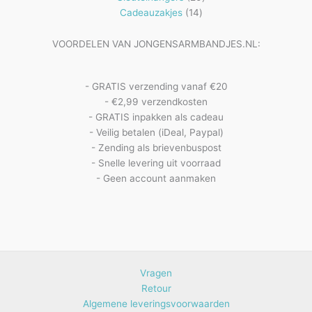
14
producten
Cadeauzakjes
14
producten
VOORDELEN VAN JONGENSARMBANDJES.NL:
- GRATIS verzending vanaf €20
- €2,99 verzendkosten
- GRATIS inpakken als cadeau
- Veilig betalen (iDeal, Paypal)
- Zending als brievenbuspost
- Snelle levering uit voorraad
- Geen account aanmaken
Vragen
Retour
Algemene leveringsvoorwaarden