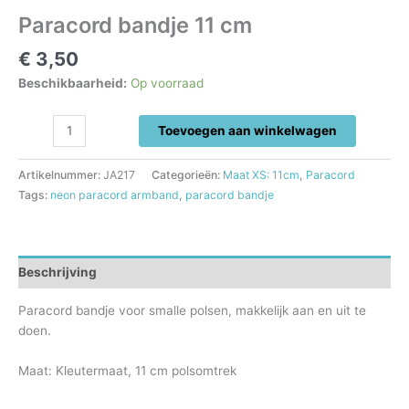
Paracord bandje 11 cm
€
3,50
Beschikbaarheid:
Op voorraad
Paracord
Toevoegen aan winkelwagen
bandje
11
Artikelnummer:
JA217
Categorieën:
Maat XS: 11cm
,
Paracord
cm
Tags:
neon paracord armband
,
paracord bandje
aantal
Beschrijving
Paracord bandje voor smalle polsen, makkelijk aan en uit te
doen.
Maat: Kleutermaat, 11 cm polsomtrek