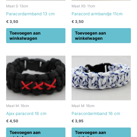
Maat S: 13cm
Maat XS: 11cm
Paracordarmband 13 cm
Paracord armbandje 11cm
€
3,50
€
3,50
Toevoegen aan
Toevoegen aan
winkelwagen
winkelwagen
Maat M: 16cm
Maat M: 16cm
Ajax paracord 16 cm
Paracordarmband 16 cm
€
4,50
€
3,95
Toevoegen aan
Toevoegen aan