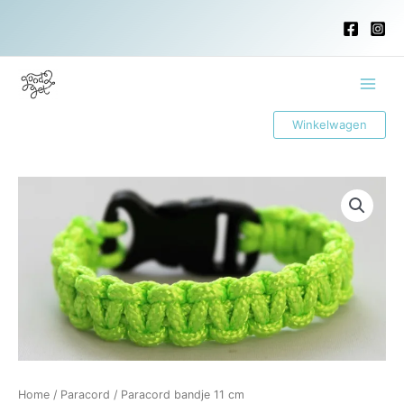
Ga
naar
de
inhoud
Main
Winkelwagen
Menu
Home
/
Paracord
/ Paracord bandje 11 cm