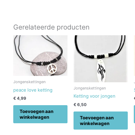
Gerelateerde producten
Jongenskettingen
Jongenskettingen
peace love ketting
Ketting voor jongen
€
4,99
€
6,50
Toevoegen aan
winkelwagen
Toevoegen aan
winkelwagen