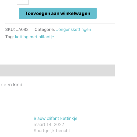
met
olifantje
Toevoegen aan winkelwagen
aantal
SKU:
JA083
Categorie:
Jongenskettingen
Tag:
ketting met olifantje
or een kind.
Blauw olifant kettinkje
maart 14, 2022
Soortgelijk bericht