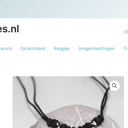
s.nl
S
racord
Zeilarmband
Reggae
Jongenskettingen
Tr