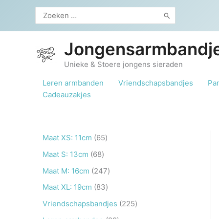
Ga
Zoeken
naar
naar:
de
inhoud
Jongensarmbandje
Unieke & Stoere jongens sieraden
Leren armbanden
Vriendschapsbandjes
Pa
Cadeauzakjes
6
Maat XS: 11cm
65
5
6
Maat S: 13cm
68
p
8
2
Maat M: 16cm
247
r
p
4
8
Maat XL: 19cm
83
o
r
7
3
2
Vriendschapsbandjes
225
d
o
p
p
2