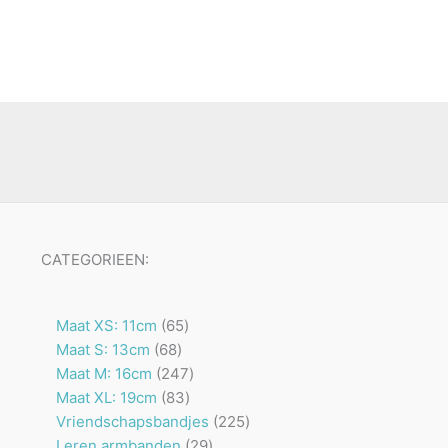
CATEGORIEEN:
65
Maat XS: 11cm
65
68
producten
Maat S: 13cm
68
producten
247
Maat M: 16cm
247
83
producten
Maat XL: 19cm
83
producten
225
Vriendschapsbandjes
225
29
producten
Leren armbanden
29