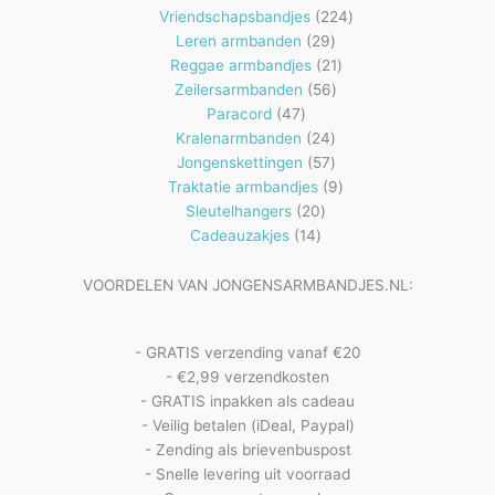
producten
224
Vriendschapsbandjes
224
29
producten
Leren armbanden
29
producten
21
Reggae armbandjes
21
56
producten
Zeilersarmbanden
56
47
producten
Paracord
47
producten
24
Kralenarmbanden
24
57
producten
Jongenskettingen
57
producten
9
Traktatie armbandjes
9
20
producten
Sleutelhangers
20
14
producten
Cadeauzakjes
14
producten
VOORDELEN VAN JONGENSARMBANDJES.NL:
- GRATIS verzending vanaf €20
- €2,99 verzendkosten
- GRATIS inpakken als cadeau
- Veilig betalen (iDeal, Paypal)
- Zending als brievenbuspost
- Snelle levering uit voorraad