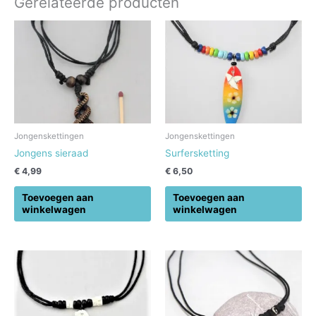
Gerelateerde producten
Jongenskettingen
Jongenskettingen
Jongens sieraad
Surfersketting
€
4,99
€
6,50
Toevoegen aan
Toevoegen aan
winkelwagen
winkelwagen