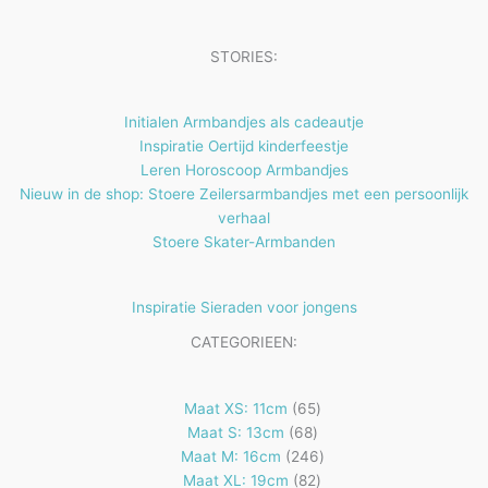
n
t
c
e
t
STORIES:
n
e
n
Initialen Armbandjes als cadeautje
Inspiratie Oertijd kinderfeestje
Leren Horoscoop Armbandjes
Nieuw in de shop: Stoere Zeilersarmbandjes met een persoonlijk
verhaal
Stoere Skater-Armbanden
Inspiratie Sieraden voor jongens
CATEGORIEEN:
65
Maat XS: 11cm
65
68
producten
Maat S: 13cm
68
producten
246
Maat M: 16cm
246
82
producten
Maat XL: 19cm
82