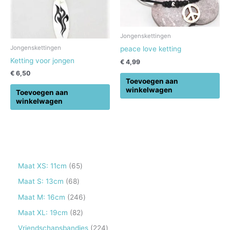
Jongenskettingen
Jongenskettingen
peace love ketting
Ketting voor jongen
€
4,99
€
6,50
Toevoegen aan
winkelwagen
Toevoegen aan
winkelwagen
6
Maat XS: 11cm
65
5
6
Maat S: 13cm
68
p
8
2
Maat M: 16cm
246
r
p
4
8
Maat XL: 19cm
82
o
r
6
2
2
Vriendschapsbandjes
224