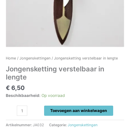
Home
/
Jongenskettingen
/ Jongensketting verstelbaar in lengte
Jongensketting verstelbaar in
lengte
€
6,50
Beschikbaarheid:
Op voorraad
Jongensketting
Toevoegen aan winkelwagen
verstelbaar
in
Artikelnummer:
JA032
Categorie:
Jongenskettingen
lengte