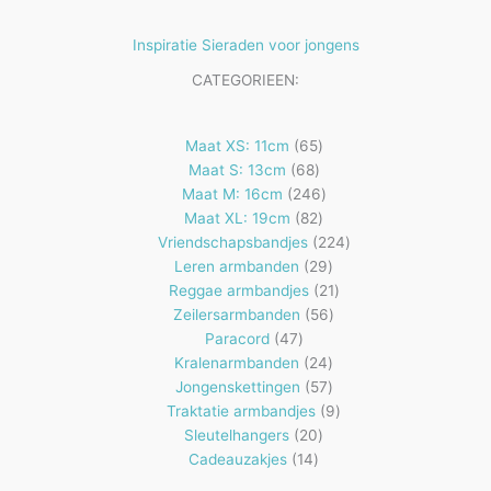
Inspiratie Sieraden voor jongens
CATEGORIEEN:
65
Maat XS: 11cm
65
68
producten
Maat S: 13cm
68
producten
246
Maat M: 16cm
246
82
producten
Maat XL: 19cm
82
producten
224
Vriendschapsbandjes
224
29
producten
Leren armbanden
29
producten
21
Reggae armbandjes
21
56
producten
Zeilersarmbanden
56
47
producten
Paracord
47
producten
24
Kralenarmbanden
24
57
producten
Jongenskettingen
57
producten
9
Traktatie armbandjes
9
20
producten
Sleutelhangers
20
14
producten
Cadeauzakjes
14
producten