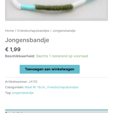
Home
/
Vriendschapsbandjes
/ Jongensbandje
Jongensbandje
€
1,99
Beschikbaarheid:
Slechts 1 resterend op voorraad
Jongensbandje
Toevoegen aan winkelwagen
aantal
Artikelnummer:
JA155
Categorieën:
Maat M: 16cm
,
Vriendschapsbandjes
Tag:
jongensbandje