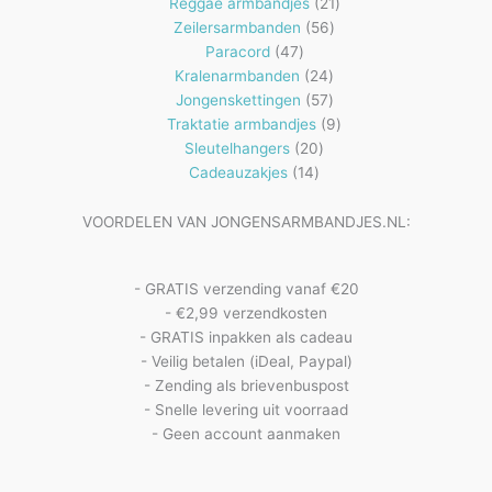
producten
21
Reggae armbandjes
21
56
producten
Zeilersarmbanden
56
47
producten
Paracord
47
producten
24
Kralenarmbanden
24
57
producten
Jongenskettingen
57
producten
9
Traktatie armbandjes
9
20
producten
Sleutelhangers
20
14
producten
Cadeauzakjes
14
producten
VOORDELEN VAN JONGENSARMBANDJES.NL:
- GRATIS verzending vanaf €20
- €2,99 verzendkosten
- GRATIS inpakken als cadeau
- Veilig betalen (iDeal, Paypal)
- Zending als brievenbuspost
- Snelle levering uit voorraad
- Geen account aanmaken