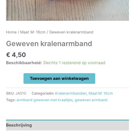
Home
/
Maat M: 16cm
/ Geweven kralenarmband
Geweven kralenarmband
€
4,50
Beschikbaarheid:
Slechts 1 resterend op voorraad
Geweven
Toevoegen aan winkelwagen
kralenarmband
aantal
SKU:
JA510
Categorieën:
Kralenarmbanden
,
Maat M: 16cm
Tags:
armband geweven met kraaltjes
,
geweven armband
Beschrijving