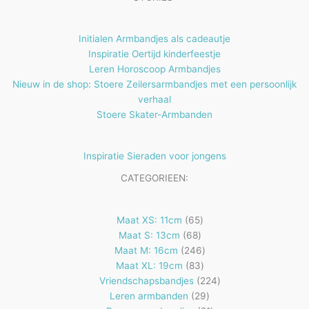
n
e
n
Initialen Armbandjes als cadeautje
Inspiratie Oertijd kinderfeestje
Leren Horoscoop Armbandjes
Nieuw in de shop: Stoere Zeilersarmbandjes met een persoonlijk
verhaal
Stoere Skater-Armbanden
Inspiratie Sieraden voor jongens
CATEGORIEEN:
65
Maat XS: 11cm
65
68
producten
Maat S: 13cm
68
producten
246
Maat M: 16cm
246
83
producten
Maat XL: 19cm
83
producten
224
Vriendschapsbandjes
224
29
producten
Leren armbanden
29