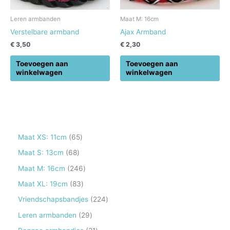
Leren armbanden
Maat M: 16cm
Verstelbare armband
Ajax Armband
€
3,50
€
2,30
Toevoegen aan
Toevoegen aan
winkelwagen
winkelwagen
6
Maat XS: 11cm
65
5
6
Maat S: 13cm
68
p
8
2
Maat M: 16cm
246
r
p
4
8
Maat XL: 19cm
83
o
r
6
3
2
Vriendschapsbandjes
224
d
o
p
p
2
2
Leren armbanden
29
u
d
r
r
4
9