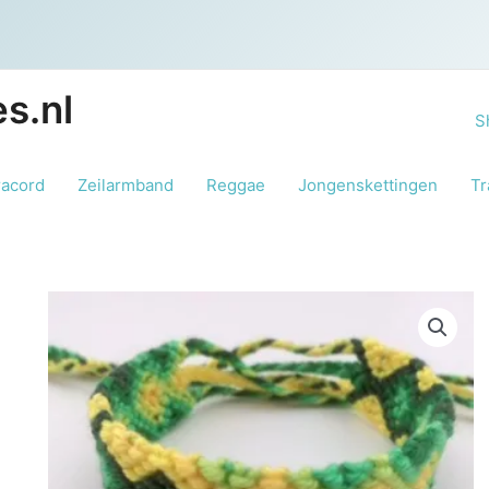
s.nl
S
racord
Zeilarmband
Reggae
Jongenskettingen
Tr