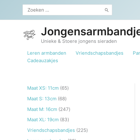
Ga
Zoeken
naar
naar:
de
inhoud
Jongensarmbandje
Unieke & Stoere jongens sieraden
Leren armbanden
Vriendschapsbandjes
Pa
Cadeauzakjes
6
Maat XS: 11cm
65
5
6
Maat S: 13cm
68
p
8
2
Maat M: 16cm
247
r
p
4
8
Maat XL: 19cm
83
o
r
7
3
2
Vriendschapsbandjes
225
d
o
p
p
2