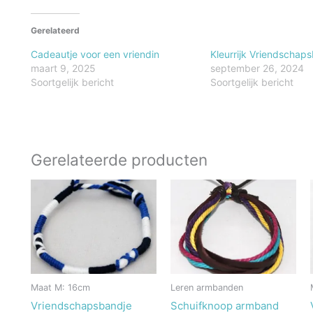
Gerelateerd
Cadeautje voor een vriendin
Kleurrijk Vriendschap
maart 9, 2025
september 26, 2024
Soortgelijk bericht
Soortgelijk bericht
Gerelateerde producten
Maat M: 16cm
Leren armbanden
Vriendschapsbandje
Schuifknoop armband