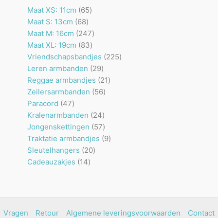
65
Maat XS: 11cm
65
68
producten
Maat S: 13cm
68
producten
247
Maat M: 16cm
247
83
producten
Maat XL: 19cm
83
producten
225
Vriendschapsbandjes
225
29
producten
Leren armbanden
29
producten
21
Reggae armbandjes
21
56
producten
Zeilersarmbanden
56
47
producten
Paracord
47
producten
24
Kralenarmbanden
24
producten
57
Jongenskettingen
57
producten
9
Traktatie armbandjes
9
20
producten
Sleutelhangers
20
14
producten
Cadeauzakjes
14
producten
Vragen
Retour
Algemene leveringsvoorwaarden
Contact