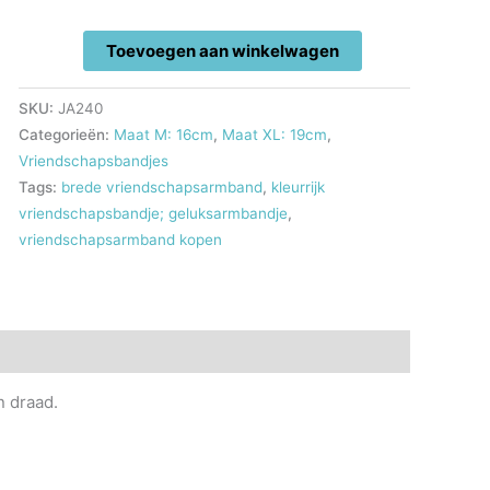
Cadeautje
Toevoegen aan winkelwagen
voor
een
SKU:
JA240
vriend
Categorieën:
Maat M: 16cm
,
Maat XL: 19cm
,
aantal
Vriendschapsbandjes
Tags:
brede vriendschapsarmband
,
kleurrijk
vriendschapsbandje; geluksarmbandje
,
vriendschapsarmband kopen
 draad.