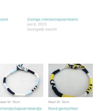
sband
Zonnige vriendschapsarmband
juni 8, 2023
Soortgelijk bericht
Maat M: 16cm
Maat M: 16cm
Vriendschapsarmbandje
Rond gevlochten