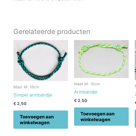
Gerelateerde producten
Maat M: 16cm
Maat M: 16cm
Armbandje
Simpel armbandje
€
2,50
€
2,50
Toevoegen aan
Toevoegen aan
winkelwagen
winkelwagen