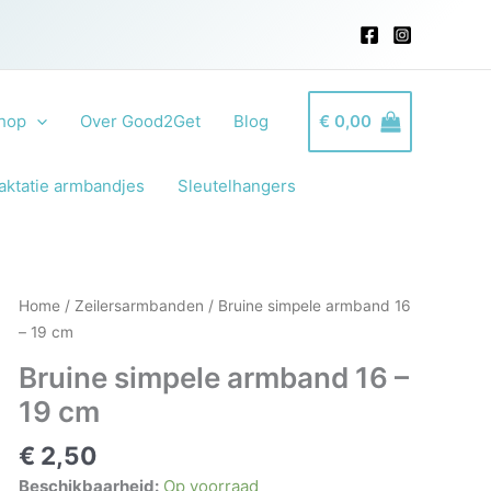
hop
Over Good2Get
Blog
€
0,00
aktatie armbandjes
Sleutelhangers
Home
/
Zeilersarmbanden
/ Bruine simpele armband 16
– 19 cm
Bruine simpele armband 16 –
19 cm
€
2,50
Beschikbaarheid:
Op voorraad