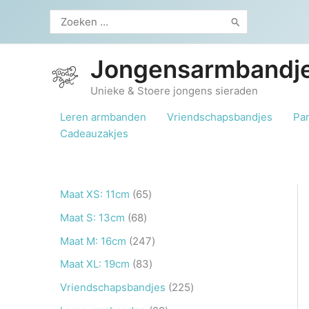
Ga
Zoeken
naar
naar:
de
inhoud
Jongensarmbandje
Unieke & Stoere jongens sieraden
Leren armbanden
Vriendschapsbandjes
Pa
Cadeauzakjes
6
Maat XS: 11cm
65
5
6
Maat S: 13cm
68
p
8
2
Maat M: 16cm
247
r
p
4
8
Maat XL: 19cm
83
o
r
7
3
2
Vriendschapsbandjes
225
d
o
p
p
2