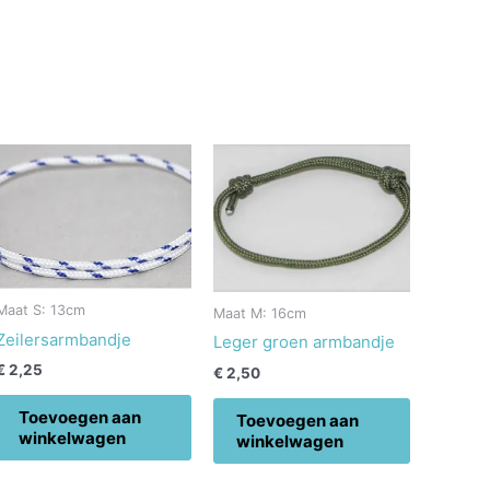
Maat S: 13cm
Maat M: 16cm
Zeilersarmbandje
Leger groen armbandje
€
2,25
€
2,50
Toevoegen aan
Toevoegen aan
winkelwagen
winkelwagen