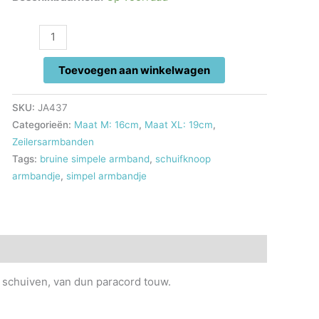
Bruine
simpele
armband
Toevoegen aan winkelwagen
16
-
SKU:
JA437
19
Categorieën:
Maat M: 16cm
,
Maat XL: 19cm
,
cm
Zeilersarmbanden
aantal
Tags:
bruine simpele armband
,
schuifknoop
armbandje
,
simpel armbandje
 schuiven, van dun paracord touw.