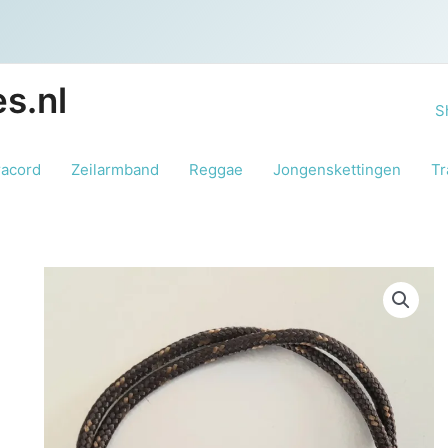
s.nl
S
racord
Zeilarmband
Reggae
Jongenskettingen
Tr