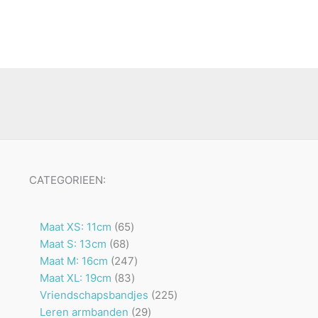
CATEGORIEEN:
65
Maat XS: 11cm
65
68
producten
Maat S: 13cm
68
producten
247
Maat M: 16cm
247
83
producten
Maat XL: 19cm
83
producten
225
Vriendschapsbandjes
225
29
producten
Leren armbanden
29