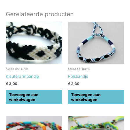
Gerelateerde producten
Maat XS: 11cm
Maat M: 16cm
Kleuterarmbandje
Polsbandje
€
3,00
€
2,30
Toevoegen aan
Toevoegen aan
winkelwagen
winkelwagen