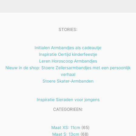
d
n
e
e
c
u
n
n
t
c
e
t
STORIES:
n
e
n
Initialen Armbandjes als cadeautje
Inspiratie Oertijd kinderfeestje
Leren Horoscoop Armbandjes
Nieuw in de shop: Stoere Zeilersarmbandjes met een persoonlijk
verhaal
Stoere Skater-Armbanden
Inspiratie Sieraden voor jongens
CATEGORIEEN:
65
Maat XS: 11cm
65
68
producten
Maat S: 13cm
68