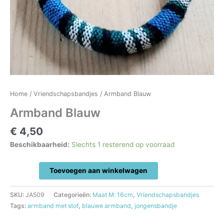
Home
/
Vriendschapsbandjes
/ Armband Blauw
Armband Blauw
€
4,50
Beschikbaarheid:
Slechts 1 resterend op voorraad
Armband
Toevoegen aan winkelwagen
Blauw
aantal
SKU:
JA509
Categorieën:
Maat M: 16cm
,
Vriendschapsbandjes
Tags:
armband met stof
,
blauwe armband
,
jongensbandje