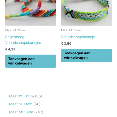
Maat M: 16cm
Maat M: 16cm
Regenboog
Vriendschapsbandje
Vriendschapsbandjes
€
3,50
€
4,99
Toevoegen aan
winkelwagen
Toevoegen aan
winkelwagen
6
Maat XS: 11cm
65
5
6
Maat S: 13cm
68
p
8
2
Maat M: 16cm
247
r