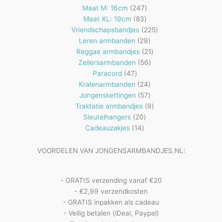
producten
247
Maat M: 16cm
247
83
producten
Maat XL: 19cm
83
producten
225
Vriendschapsbandjes
225
29
producten
Leren armbanden
29
producten
21
Reggae armbandjes
21
56
producten
Zeilersarmbanden
56
47
producten
Paracord
47
producten
24
Kralenarmbanden
24
57
producten
Jongenskettingen
57
producten
9
Traktatie armbandjes
9
20
producten
Sleutelhangers
20
14
producten
Cadeauzakjes
14
producten
VOORDELEN VAN JONGENSARMBANDJES.NL:
- GRATIS verzending vanaf €20
- €2,99 verzendkosten
- GRATIS inpakken als cadeau
- Veilig betalen (iDeal, Paypal)