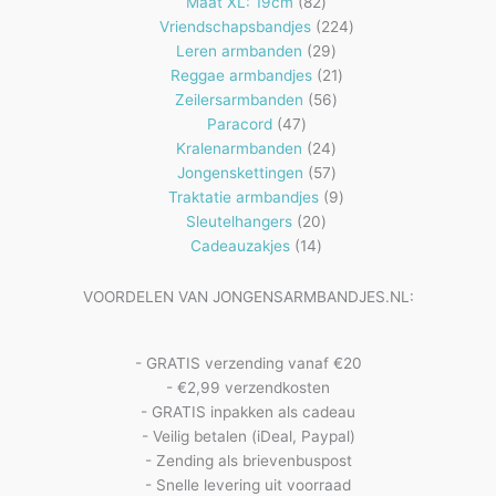
82
producten
Maat XL: 19cm
82
producten
224
Vriendschapsbandjes
224
29
producten
Leren armbanden
29
producten
21
Reggae armbandjes
21
56
producten
Zeilersarmbanden
56
47
producten
Paracord
47
producten
24
Kralenarmbanden
24
57
producten
Jongenskettingen
57
producten
9
Traktatie armbandjes
9
20
producten
Sleutelhangers
20
14
producten
Cadeauzakjes
14
producten
VOORDELEN VAN JONGENSARMBANDJES.NL:
- GRATIS verzending vanaf €20
- €2,99 verzendkosten
- GRATIS inpakken als cadeau
- Veilig betalen (iDeal, Paypal)
- Zending als brievenbuspost
- Snelle levering uit voorraad