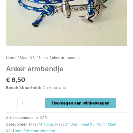
Home
/
Maat XS: 11cm
/ Anker armbandje
Anker armbandje
€
6,50
Beschikbaarheid:
Op voorraad
Anker
Toevoegen aan winkelwagen
armbandje
aantal
Artikelnummer:
JA1039
Categorieën:
Maat M: 16cm
,
Maat S: 13cm
,
Maat XL: 19cm
,
Maat
XS: 11cm
,
Zeilersarmbanden