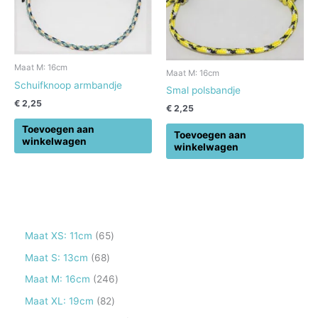
Maat M: 16cm
Maat M: 16cm
Schuifknoop armbandje
Smal polsbandje
€
2,25
€
2,25
Toevoegen aan
Toevoegen aan
winkelwagen
winkelwagen
6
Maat XS: 11cm
65
5
6
Maat S: 13cm
68
p
8
2
Maat M: 16cm
246
r
p
4
8
Maat XL: 19cm
82
o
r
6