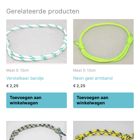
Gerelateerde producten
Maat S: 13cm
Maat S: 13cm
Verstelbaar bandje
Neon geel armband
€
2,25
€
2,25
Toevoegen aan
Toevoegen aan
winkelwagen
winkelwagen