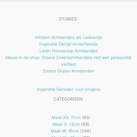
n
n
t
c
e
t
STORIES:
n
e
n
Initialen Armbandjes als cadeautje
Inspiratie Oertijd kinderfeestje
Leren Horoscoop Armbandjes
Nieuw in de shop: Stoere Zeilersarmbandjes met een persoonlijk
verhaal
Stoere Skater-Armbanden
Inspiratie Sieraden voor jongens
CATEGORIEEN:
65
Maat XS: 11cm
65
68
producten
Maat S: 13cm
68
producten
246
Maat M: 16cm
246