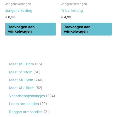
Jongenskettingen
Jongenskettingen
Jongens Ketting
Tribal ketting
€
6,50
€
4,99
Toevoegen aan
Toevoegen aan
winkelwagen
winkelwagen
6
Maat XS: 11cm
65
5
6
Maat S: 13cm
68
p
8
2
Maat M: 16cm
246
r
p
4
8
Maat XL: 19cm
82
o
r
6
2
2
Vriendschapsbandjes
224
d
o
p
p
2
2
Leren armbanden
29
u
d
r
r
4
9
2
Reggae armbandjes
21
c
u
o
o
p