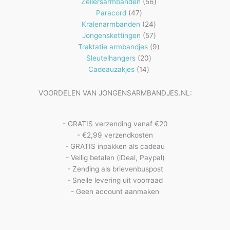
56
producten
Zeilersarmbanden
56
47
producten
Paracord
47
producten
24
Kralenarmbanden
24
57
producten
Jongenskettingen
57
producten
9
Traktatie armbandjes
9
20
producten
Sleutelhangers
20
14
producten
Cadeauzakjes
14
producten
VOORDELEN VAN JONGENSARMBANDJES.NL:
- GRATIS verzending vanaf €20
- €2,99 verzendkosten
- GRATIS inpakken als cadeau
- Veilig betalen (iDeal, Paypal)
- Zending als brievenbuspost
- Snelle levering uit voorraad
- Geen account aanmaken