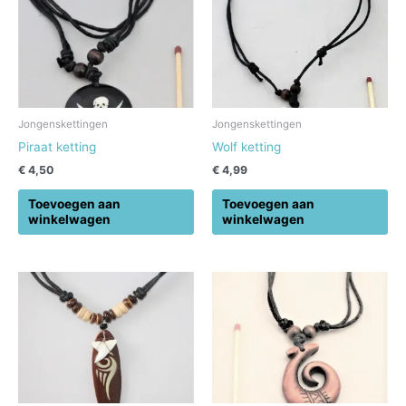
Jongenskettingen
Jongenskettingen
Piraat ketting
Wolf ketting
€
4,50
€
4,99
Toevoegen aan
Toevoegen aan
winkelwagen
winkelwagen