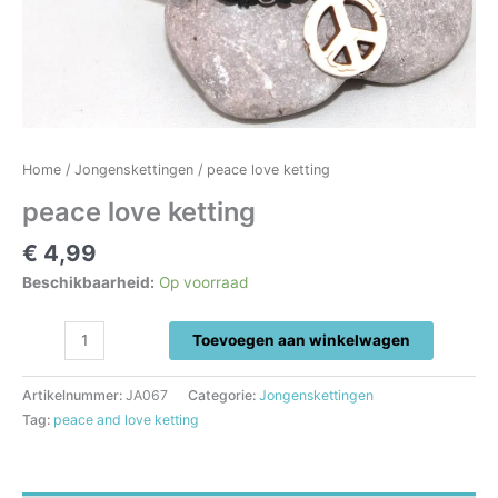
Home
/
Jongenskettingen
/ peace love ketting
peace love ketting
€
4,99
Beschikbaarheid:
Op voorraad
peace
Toevoegen aan winkelwagen
love
ketting
Artikelnummer:
JA067
Categorie:
Jongenskettingen
aantal
Tag:
peace and love ketting