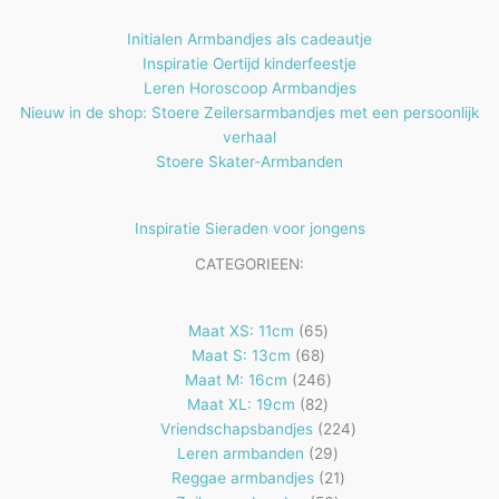
n
Initialen Armbandjes als cadeautje
Inspiratie Oertijd kinderfeestje
Leren Horoscoop Armbandjes
Nieuw in de shop: Stoere Zeilersarmbandjes met een persoonlijk
verhaal
Stoere Skater-Armbanden
Inspiratie Sieraden voor jongens
CATEGORIEEN:
65
Maat XS: 11cm
65
68
producten
Maat S: 13cm
68
producten
246
Maat M: 16cm
246
82
producten
Maat XL: 19cm
82
producten
224
Vriendschapsbandjes
224
29
producten
Leren armbanden
29
producten
21
Reggae armbandjes
21