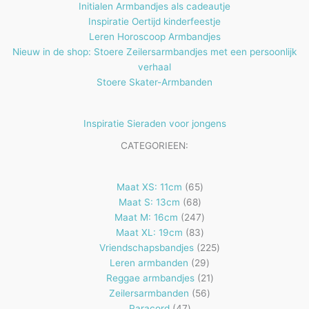
Initialen Armbandjes als cadeautje
Inspiratie Oertijd kinderfeestje
Leren Horoscoop Armbandjes
Nieuw in de shop: Stoere Zeilersarmbandjes met een persoonlijk
verhaal
Stoere Skater-Armbanden
Inspiratie Sieraden voor jongens
CATEGORIEEN:
65
Maat XS: 11cm
65
68
producten
Maat S: 13cm
68
producten
247
Maat M: 16cm
247
83
producten
Maat XL: 19cm
83
producten
225
Vriendschapsbandjes
225
29
producten
Leren armbanden
29
producten
21
Reggae armbandjes
21
56
producten
Zeilersarmbanden
56
47
producten
Paracord
47