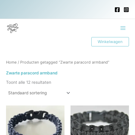
Ga
naar
de
inhoud
Main
Winkelwagen
Menu
Home
/ Producten getagged “Zwarte paracord armband”
Zwarte paracord armband
Toont alle 12 resultaten