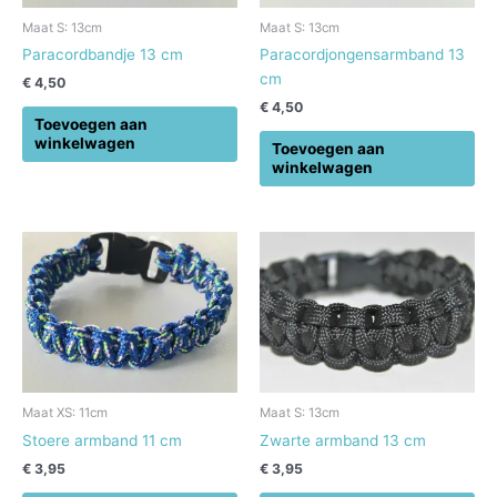
Maat S: 13cm
Maat S: 13cm
Paracordbandje 13 cm
Paracordjongensarmband 13
cm
€
4,50
€
4,50
Toevoegen aan
winkelwagen
Toevoegen aan
winkelwagen
Maat XS: 11cm
Maat S: 13cm
Stoere armband 11 cm
Zwarte armband 13 cm
€
3,95
€
3,95