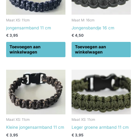
Maat XS: 11cm
Maat M: 16cm
jongensarmband 11 cm
Jongensbandje 16 cm
€
3,95
€
4,50
Toevoegen aan
Toevoegen aan
winkelwagen
winkelwagen
Maat XS: 11cm
Maat XS: 11cm
Kleine jongensarmband 11 cm
Leger groene armband 11 cm
€
3,95
€
3,95