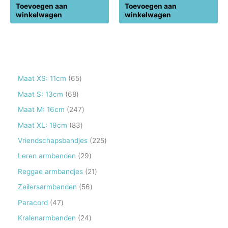
Toevoegen aan
Toevoegen aan
winkelwagen
winkelwagen
6
Maat XS: 11cm
65
5
6
Maat S: 13cm
68
p
8
2
Maat M: 16cm
247
r
p
4
8
Maat XL: 19cm
83
o
r
7
3
2
Vriendschapsbandjes
225
d
o
p
p
2
2
Leren armbanden
29
u
d
r
r
5
9
2
Reggae armbandjes
21
c
u
o
o
p
p
1
5
Zeilersarmbanden
56
t
c
d
d
r
r
p
6
e
4
Paracord
47
t
u
u
o
o
r
p
n
7
e
2
Kralenarmbanden
24
c
c
d
d
o
r