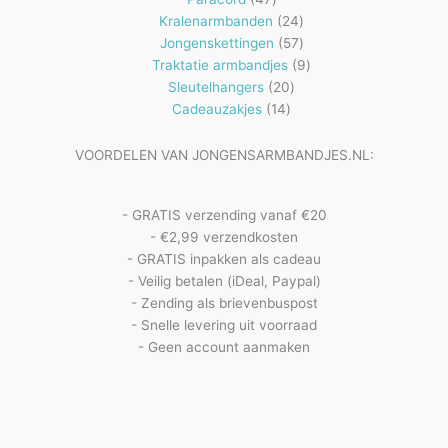
producten
24
Kralenarmbanden
24
57
producten
Jongenskettingen
57
producten
9
Traktatie armbandjes
9
20
producten
Sleutelhangers
20
14
producten
Cadeauzakjes
14
producten
VOORDELEN VAN JONGENSARMBANDJES.NL:
- GRATIS verzending vanaf €20
- €2,99 verzendkosten
- GRATIS inpakken als cadeau
- Veilig betalen (iDeal, Paypal)
- Zending als brievenbuspost
- Snelle levering uit voorraad
- Geen account aanmaken