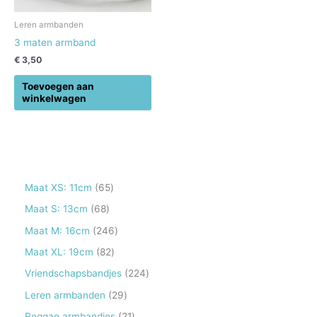
Leren armbanden
3 maten armband
€
3,50
Toevoegen aan
winkelwagen
6
Maat XS: 11cm
65
5
6
Maat S: 13cm
68
p
8
2
Maat M: 16cm
246
r
p
4
8
Maat XL: 19cm
82
o
r
6
2
2
Vriendschapsbandjes
224
d
o
p
p
2
2
Leren armbanden
29
u
d
r
r
4
9
2
Reggae armbandjes
21