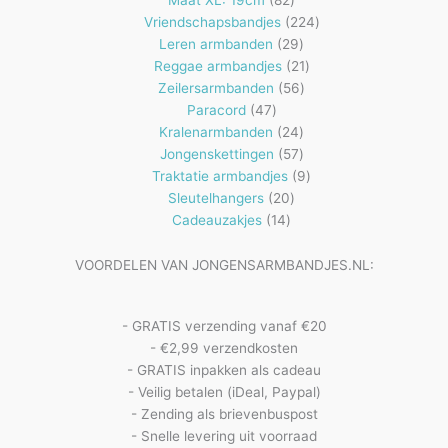
producten
224
Vriendschapsbandjes
224
29
producten
Leren armbanden
29
producten
21
Reggae armbandjes
21
56
producten
Zeilersarmbanden
56
47
producten
Paracord
47
producten
24
Kralenarmbanden
24
57
producten
Jongenskettingen
57
producten
9
Traktatie armbandjes
9
20
producten
Sleutelhangers
20
14
producten
Cadeauzakjes
14
producten
VOORDELEN VAN JONGENSARMBANDJES.NL:
- GRATIS verzending vanaf €20
- €2,99 verzendkosten
- GRATIS inpakken als cadeau
- Veilig betalen (iDeal, Paypal)
- Zending als brievenbuspost
- Snelle levering uit voorraad