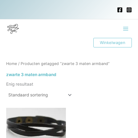
Ga
naar
de
inhoud
Main
Winkelwagen
Menu
Home
/ Producten getagged “zwarte 3 maten armband”
zwarte 3 maten armband
Enig resultaat