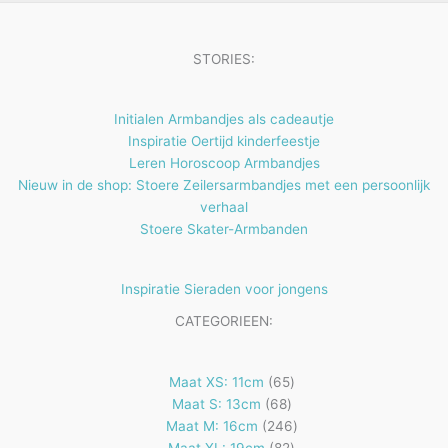
n
e
n
STORIES:
Initialen Armbandjes als cadeautje
Inspiratie Oertijd kinderfeestje
Leren Horoscoop Armbandjes
Nieuw in de shop: Stoere Zeilersarmbandjes met een persoonlijk
verhaal
Stoere Skater-Armbanden
Inspiratie Sieraden voor jongens
CATEGORIEEN:
65
Maat XS: 11cm
65
68
producten
Maat S: 13cm
68
producten
246
Maat M: 16cm
246
82
producten
Maat XL: 19cm
82