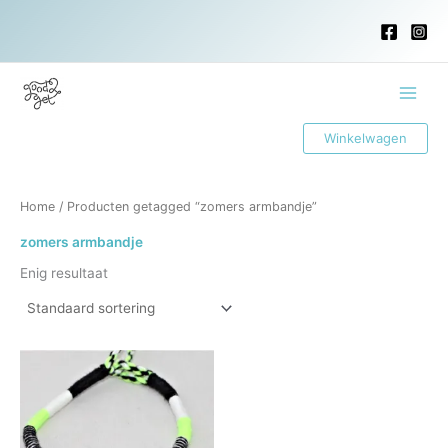
Ga
naar
de
inhoud
Main
Winkelwagen
Menu
Home
/ Producten getagged “zomers armbandje”
zomers armbandje
Enig resultaat