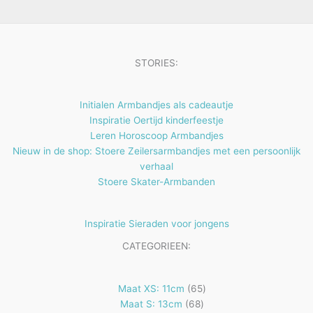
e
t
n
e
n
STORIES:
Initialen Armbandjes als cadeautje
Inspiratie Oertijd kinderfeestje
Leren Horoscoop Armbandjes
Nieuw in de shop: Stoere Zeilersarmbandjes met een persoonlijk
verhaal
Stoere Skater-Armbanden
Inspiratie Sieraden voor jongens
CATEGORIEEN:
65
Maat XS: 11cm
65
68
producten
Maat S: 13cm
68