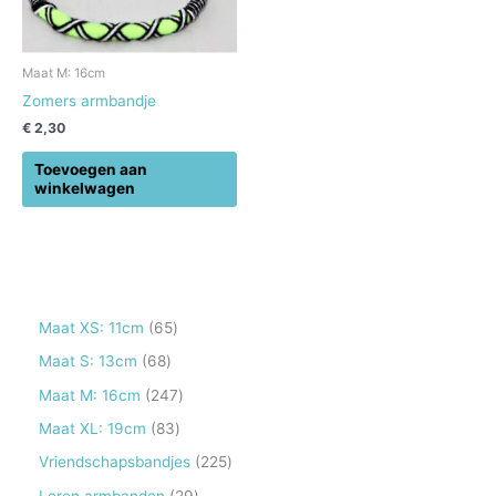
Maat M: 16cm
Zomers armbandje
€
2,30
Toevoegen aan
winkelwagen
6
Maat XS: 11cm
65
5
6
Maat S: 13cm
68
p
8
2
Maat M: 16cm
247
r
p
4
8
Maat XL: 19cm
83
o
r
7
3
2
Vriendschapsbandjes
225
d
o
p
p
2
2
Leren armbanden
29