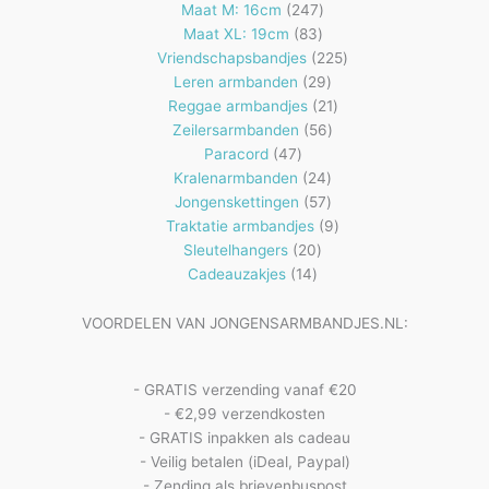
producten
247
Maat M: 16cm
247
83
producten
Maat XL: 19cm
83
producten
225
Vriendschapsbandjes
225
29
producten
Leren armbanden
29
producten
21
Reggae armbandjes
21
56
producten
Zeilersarmbanden
56
47
producten
Paracord
47
producten
24
Kralenarmbanden
24
57
producten
Jongenskettingen
57
producten
9
Traktatie armbandjes
9
20
producten
Sleutelhangers
20
14
producten
Cadeauzakjes
14
producten
VOORDELEN VAN JONGENSARMBANDJES.NL:
- GRATIS verzending vanaf €20
- €2,99 verzendkosten
- GRATIS inpakken als cadeau
- Veilig betalen (iDeal, Paypal)
- Zending als brievenbuspost