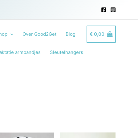
hop
Over Good2Get
Blog
€
0,00
aktatie armbandjes
Sleutelhangers