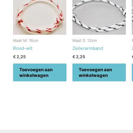
Maat M: 16cm
Maat S: 13cm
Rood-wit
Zeilerarmband
€
2,25
€
2,25
Toevoegen aan
Toevoegen aan
winkelwagen
winkelwagen