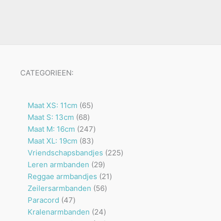
CATEGORIEEN:
65
Maat XS: 11cm
65
68
producten
Maat S: 13cm
68
producten
247
Maat M: 16cm
247
83
producten
Maat XL: 19cm
83
producten
225
Vriendschapsbandjes
225
29
producten
Leren armbanden
29
producten
21
Reggae armbandjes
21
56
producten
Zeilersarmbanden
56
47
producten
Paracord
47
producten
24
Kralenarmbanden
24