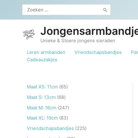
Ga
Zoeken
naar
naar:
de
inhoud
Jongensarmbandje
Unieke & Stoere jongens sieraden
Leren armbanden
Vriendschapsbandjes
Pa
Cadeauzakjes
6
Maat XS: 11cm
65
5
6
Maat S: 13cm
68
p
8
2
Maat M: 16cm
247
r
p
4
8
Maat XL: 19cm
83
o
r
7
3
2
Vriendschapsbandjes
225
d
o
p
p
2