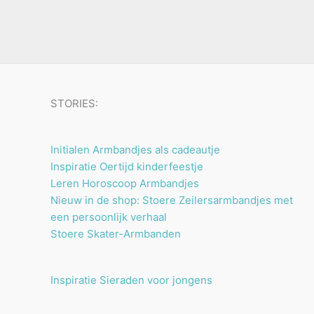
u
n
n
t
c
e
t
n
e
n
STORIES:
Initialen Armbandjes als cadeautje
Inspiratie Oertijd kinderfeestje
Leren Horoscoop Armbandjes
Nieuw in de shop: Stoere Zeilersarmbandjes met
een persoonlijk verhaal
Stoere Skater-Armbanden
Inspiratie Sieraden voor jongens