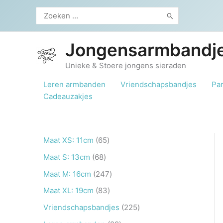
Ga
Zoeken
naar
naar:
de
inhoud
Jongensarmbandje
Unieke & Stoere jongens sieraden
Leren armbanden
Vriendschapsbandjes
Pa
Cadeauzakjes
6
Maat XS: 11cm
65
5
6
Maat S: 13cm
68
p
8
2
Maat M: 16cm
247
r
p
4
8
Maat XL: 19cm
83
o
r
7
3
2
Vriendschapsbandjes
225
d
o
p
p
2