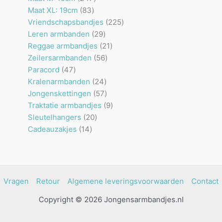
83
producten
Maat XL: 19cm
83
producten
225
Vriendschapsbandjes
225
29
producten
Leren armbanden
29
producten
21
Reggae armbandjes
21
56
producten
Zeilersarmbanden
56
47
producten
Paracord
47
producten
24
Kralenarmbanden
24
producten
57
Jongenskettingen
57
producten
9
Traktatie armbandjes
9
20
producten
Sleutelhangers
20
14
producten
Cadeauzakjes
14
producten
Vragen
Retour
Algemene leveringsvoorwaarden
Contact
Copyright © 2026 Jongensarmbandjes.nl