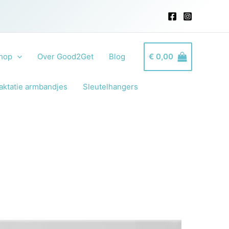
hop
Over Good2Get
Blog
€
0,00
aktatie armbandjes
Sleutelhangers