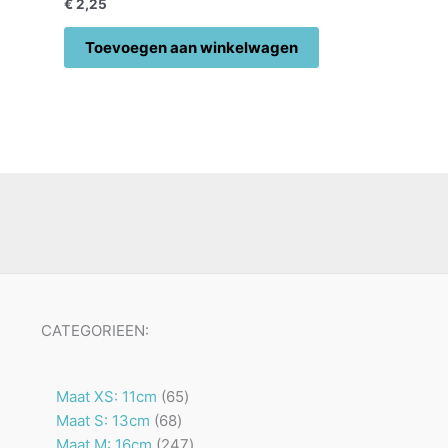
€
2,25
Toevoegen aan winkelwagen
CATEGORIEEN:
65
Maat XS: 11cm
65
68
producten
Maat S: 13cm
68
producten
247
Maat M: 16cm
247