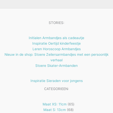
e
t
n
e
n
STORIES:
Initialen Armbandjes als cadeautje
Inspiratie Oertijd kinderfeestje
Leren Horoscoop Armbandjes
Nieuw in de shop: Stoere Zeilersarmbandjes met een persoonlijk
verhaal
Stoere Skater-Armbanden
Inspiratie Sieraden voor jongens
CATEGORIEEN:
65
Maat XS: 11cm
65
68
producten
Maat S: 13cm
68