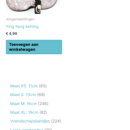
Jongenskettingen
Ying Yang ketting
€
4,99
Toevoegen aan
winkelwagen
6
Maat XS: 11cm
65
5
6
Maat S: 13cm
68
p
8
2
Maat M: 16cm
246
r
p
4
8
Maat XL: 19cm
82
o
r
6
2
2
Vriendschapsbandjes
224
d
o
p
p
2
2
Leren armbanden
29