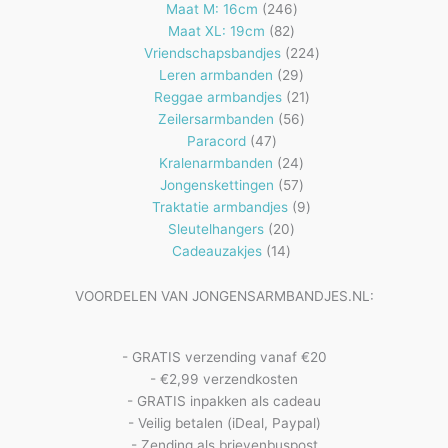
producten
246
Maat M: 16cm
246
82
producten
Maat XL: 19cm
82
producten
224
Vriendschapsbandjes
224
29
producten
Leren armbanden
29
producten
21
Reggae armbandjes
21
56
producten
Zeilersarmbanden
56
47
producten
Paracord
47
producten
24
Kralenarmbanden
24
57
producten
Jongenskettingen
57
producten
9
Traktatie armbandjes
9
20
producten
Sleutelhangers
20
14
producten
Cadeauzakjes
14
producten
VOORDELEN VAN JONGENSARMBANDJES.NL:
- GRATIS verzending vanaf €20
- €2,99 verzendkosten
- GRATIS inpakken als cadeau
- Veilig betalen (iDeal, Paypal)
- Zending als brievenbuspost