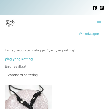
Ga
naar
de
inhoud
Main
Winkelwagen
Menu
Home
/ Producten getagged “ying yang ketting”
ying yang ketting
Enig resultaat