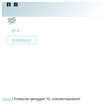
Ga
naar
de
inhoud
Main
Menu
Winkelwagen
Home
/ Producten getagged “XL vriendschapsband”