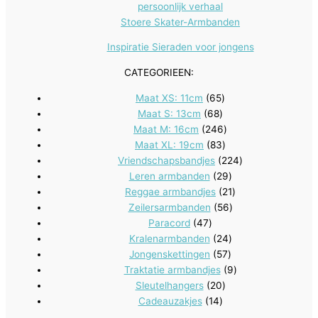
persoonlijk verhaal
Stoere Skater-Armbanden
Inspiratie Sieraden voor jongens
CATEGORIEEN:
65
Maat XS: 11cm
65
68
producten
Maat S: 13cm
68
producten
246
Maat M: 16cm
246
83
producten
Maat XL: 19cm
83
producten
224
Vriendschapsbandjes
224
29
producten
Leren armbanden
29
producten
21
Reggae armbandjes
21
56
producten
Zeilersarmbanden
56
47
producten
Paracord
47
producten
24
Kralenarmbanden
24
57
producten
Jongenskettingen
57
producten
9
Traktatie armbandjes
9
20
producten
Sleutelhangers
20
14
producten
Cadeauzakjes
14
producten