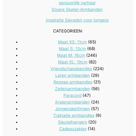
persoonlijk verhaal
Stoere Skater-Armbanden
Inspiratie Sieraden voor jongens
CATEGORIEEN:
65
Maat XS: 11cm
65
68
producten
Maat S: 13cm
68
producten
246
Maat M: 16cm
246
82
producten
Maat XL: 19cm
82
producten
224
Vriendschapsbandjes
224
29
producten
Leren armbanden
29
producten
21
Reggae armbandjes
21
56
producten
Zeilersarmbanden
56
47
producten
Paracord
47
producten
24
Kralenarmbanden
24
57
producten
Jongenskettingen
57
producten
9
Traktatie armbandjes
9
20
producten
Sleutelhangers
20
14
producten
Cadeauzakjes
14
producten