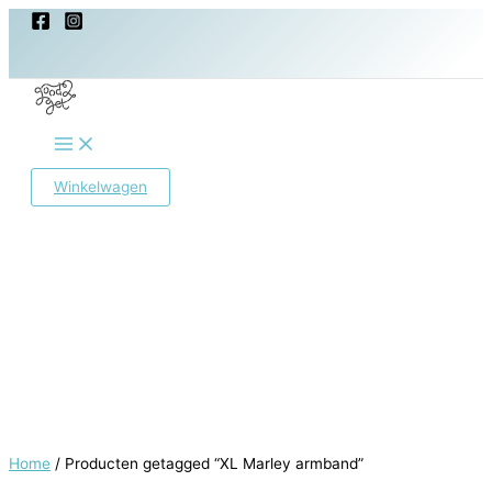
Ga
naar
de
inhoud
Main
Menu
Winkelwagen
Home
/ Producten getagged “XL Marley armband”