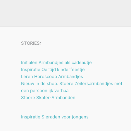
u
n
n
t
c
e
t
n
e
n
STORIES:
Initialen Armbandjes als cadeautje
Inspiratie Oertijd kinderfeestje
Leren Horoscoop Armbandjes
Nieuw in de shop: Stoere Zeilersarmbandjes met
een persoonlijk verhaal
Stoere Skater-Armbanden
Inspiratie Sieraden voor jongens