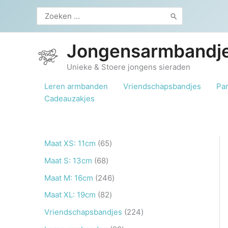
Ga
Zoeken
naar
naar:
de
inhoud
Jongensarmbandje
Unieke & Stoere jongens sieraden
Leren armbanden
Vriendschapsbandjes
Pa
Cadeauzakjes
6
Maat XS: 11cm
65
5
6
Maat S: 13cm
68
p
8
2
Maat M: 16cm
246
r
p
4
8
Maat XL: 19cm
82
o
r
6
2
2
Vriendschapsbandjes
224
d
o
p
p
2