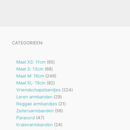
CATEGORIEEN:
65
Maat XS: 11cm
65
68
producten
Maat S: 13cm
68
producten
246
Maat M: 16cm
246
82
producten
Maat XL: 19cm
82
producten
224
Vriendschapsbandjes
224
29
producten
Leren armbanden
29
producten
21
Reggae armbandjes
21
56
producten
Zeilersarmbanden
56
47
producten
Paracord
47
producten
24
Kralenarmbanden
24