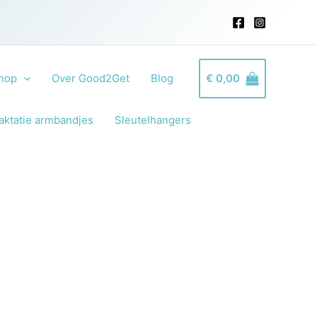
hop
Over Good2Get
Blog
€
0,00
aktatie armbandjes
Sleutelhangers