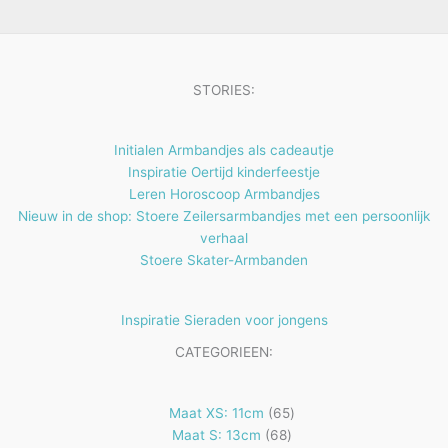
e
t
n
e
n
STORIES:
Initialen Armbandjes als cadeautje
Inspiratie Oertijd kinderfeestje
Leren Horoscoop Armbandjes
Nieuw in de shop: Stoere Zeilersarmbandjes met een persoonlijk
verhaal
Stoere Skater-Armbanden
Inspiratie Sieraden voor jongens
CATEGORIEEN:
65
Maat XS: 11cm
65
68
producten
Maat S: 13cm
68