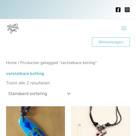
Ga
naar
de
inhoud
Main
Winkelwagen
Menu
Home
/ Producten getagged “verstelbare ketting”
verstelbare ketting
Toont alle 2 resultaten