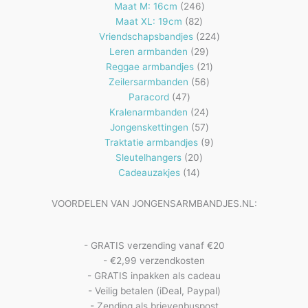
producten
246
Maat M: 16cm
246
82
producten
Maat XL: 19cm
82
producten
224
Vriendschapsbandjes
224
29
producten
Leren armbanden
29
producten
21
Reggae armbandjes
21
56
producten
Zeilersarmbanden
56
47
producten
Paracord
47
producten
24
Kralenarmbanden
24
57
producten
Jongenskettingen
57
producten
9
Traktatie armbandjes
9
20
producten
Sleutelhangers
20
14
producten
Cadeauzakjes
14
producten
VOORDELEN VAN JONGENSARMBANDJES.NL:
- GRATIS verzending vanaf €20
- €2,99 verzendkosten
- GRATIS inpakken als cadeau
- Veilig betalen (iDeal, Paypal)
- Zending als brievenbuspost