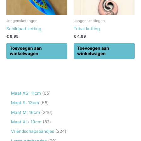
Jongenskettingen
Jongenskettingen
Schildpad ketting
Tribal ketting
€
6,95
€
4,99
Toevoegen aan
Toevoegen aan
winkelwagen
winkelwagen
6
Maat XS: 11cm
65
5
6
Maat S: 13cm
68
p
8
2
Maat M: 16cm
246
r
p
4
8
Maat XL: 19cm
82
o
r
6
2
2
Vriendschapsbandjes
224
d
o
p
p
2
2
Leren armbanden
29