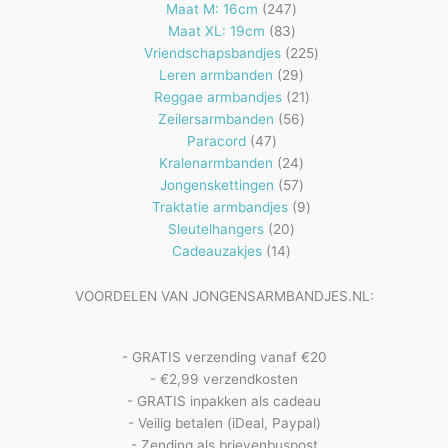
producten
247
Maat M: 16cm
247
83
producten
Maat XL: 19cm
83
producten
225
Vriendschapsbandjes
225
29
producten
Leren armbanden
29
producten
21
Reggae armbandjes
21
56
producten
Zeilersarmbanden
56
47
producten
Paracord
47
producten
24
Kralenarmbanden
24
57
producten
Jongenskettingen
57
producten
9
Traktatie armbandjes
9
20
producten
Sleutelhangers
20
14
producten
Cadeauzakjes
14
producten
VOORDELEN VAN JONGENSARMBANDJES.NL:
- GRATIS verzending vanaf €20
- €2,99 verzendkosten
- GRATIS inpakken als cadeau
- Veilig betalen (iDeal, Paypal)
- Zending als brievenbuspost