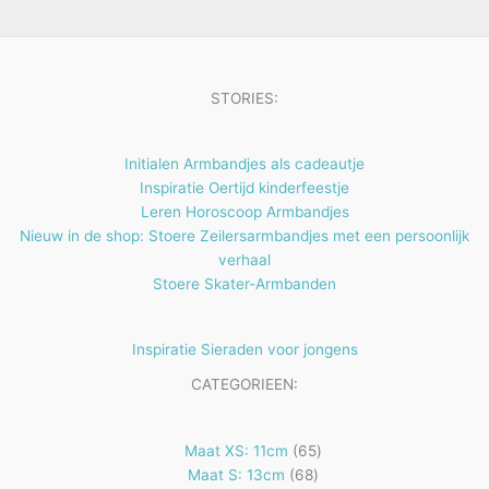
e
t
n
e
n
STORIES:
Initialen Armbandjes als cadeautje
Inspiratie Oertijd kinderfeestje
Leren Horoscoop Armbandjes
Nieuw in de shop: Stoere Zeilersarmbandjes met een persoonlijk
verhaal
Stoere Skater-Armbanden
Inspiratie Sieraden voor jongens
CATEGORIEEN:
65
Maat XS: 11cm
65
68
producten
Maat S: 13cm
68