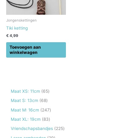
Jongenskettingen
Tiki ketting
€
4,99
Toevoegen aan
winkelwagen
6
Maat XS: 11cm
65
5
6
Maat S: 13cm
68
p
8
2
Maat M: 16cm
247
r
p
4
8
Maat XL: 19cm
83
o
r
7
3
2
Vriendschapsbandjes
225
d
o
p
p
2
2
Leren armbanden
29