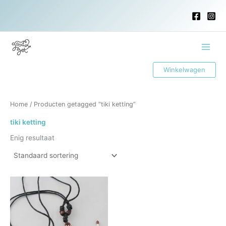
Ga
naar
de
inhoud
Main
Winkelwagen
Menu
Home
/ Producten getagged “tiki ketting”
tiki ketting
Enig resultaat