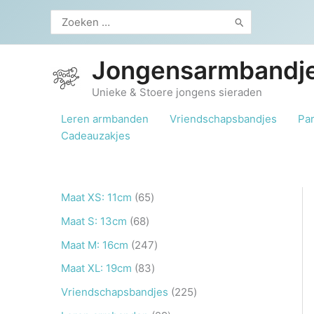
Ga
Zoeken
naar
naar:
de
inhoud
Jongensarmbandje
Unieke & Stoere jongens sieraden
Leren armbanden
Vriendschapsbandjes
Pa
Cadeauzakjes
6
Maat XS: 11cm
65
5
6
Maat S: 13cm
68
p
8
2
Maat M: 16cm
247
r
p
4
8
Maat XL: 19cm
83
o
r
7
3
2
Vriendschapsbandjes
225
d
o
p
p
2