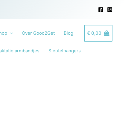
hop
Over Good2Get
Blog
€
0,00
aktatie armbandjes
Sleutelhangers