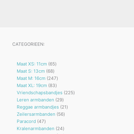
CATEGORIEEN:
65
Maat XS: 11cm
65
68
producten
Maat S: 13cm
68
producten
247
Maat M: 16cm
247
83
producten
Maat XL: 19cm
83
producten
225
Vriendschapsbandjes
225
29
producten
Leren armbanden
29
producten
21
Reggae armbandjes
21
56
producten
Zeilersarmbanden
56
47
producten
Paracord
47
producten
24
Kralenarmbanden
24