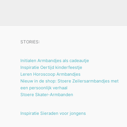
u
n
n
t
c
e
t
n
e
n
STORIES:
Initialen Armbandjes als cadeautje
Inspiratie Oertijd kinderfeestje
Leren Horoscoop Armbandjes
Nieuw in de shop: Stoere Zeilersarmbandjes met
een persoonlijk verhaal
Stoere Skater-Armbanden
Inspiratie Sieraden voor jongens