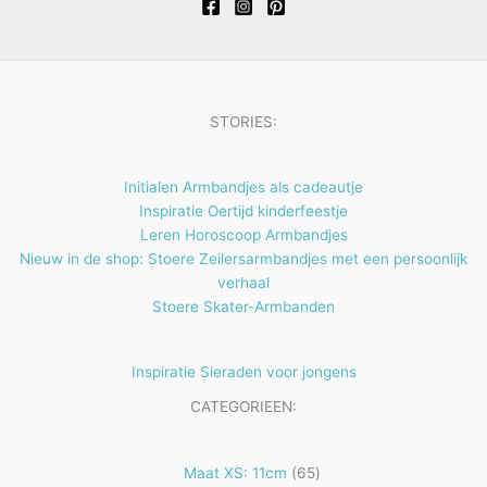
t
c
e
t
n
e
n
STORIES:
Initialen Armbandjes als cadeautje
Inspiratie Oertijd kinderfeestje
Leren Horoscoop Armbandjes
Nieuw in de shop: Stoere Zeilersarmbandjes met een persoonlijk
verhaal
Stoere Skater-Armbanden
Inspiratie Sieraden voor jongens
CATEGORIEEN:
65
Maat XS: 11cm
65