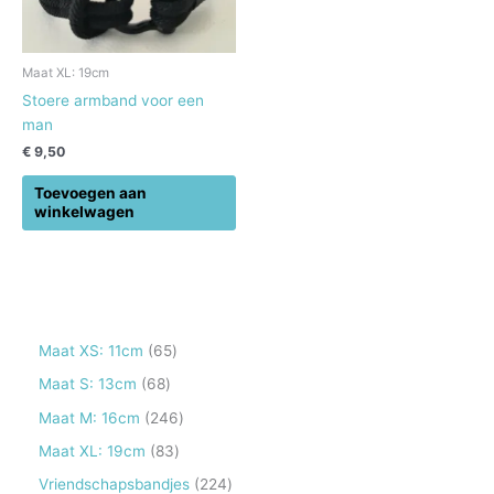
Maat XL: 19cm
Stoere armband voor een
man
€
9,50
Toevoegen aan
winkelwagen
6
Maat XS: 11cm
65
5
6
Maat S: 13cm
68
p
8
2
Maat M: 16cm
246
r
p
4
8
Maat XL: 19cm
83
o
r
6
3
2
Vriendschapsbandjes
224