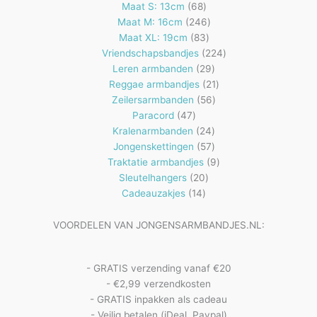
68
producten
Maat S: 13cm
68
producten
246
Maat M: 16cm
246
83
producten
Maat XL: 19cm
83
producten
224
Vriendschapsbandjes
224
29
producten
Leren armbanden
29
producten
21
Reggae armbandjes
21
56
producten
Zeilersarmbanden
56
47
producten
Paracord
47
producten
24
Kralenarmbanden
24
57
producten
Jongenskettingen
57
producten
9
Traktatie armbandjes
9
20
producten
Sleutelhangers
20
14
producten
Cadeauzakjes
14
producten
VOORDELEN VAN JONGENSARMBANDJES.NL:
- GRATIS verzending vanaf €20
- €2,99 verzendkosten
- GRATIS inpakken als cadeau
- Veilig betalen (iDeal, Paypal)