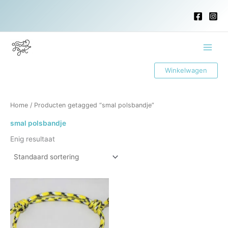
Ga
naar
de
inhoud
Main
Winkelwagen
Menu
Home
/ Producten getagged “smal polsbandje”
smal polsbandje
Enig resultaat