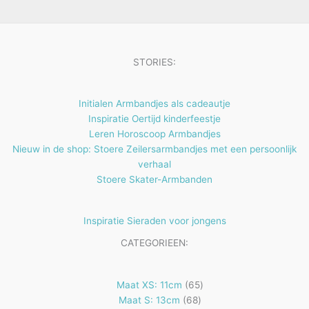
e
t
n
e
n
STORIES:
Initialen Armbandjes als cadeautje
Inspiratie Oertijd kinderfeestje
Leren Horoscoop Armbandjes
Nieuw in de shop: Stoere Zeilersarmbandjes met een persoonlijk
verhaal
Stoere Skater-Armbanden
Inspiratie Sieraden voor jongens
CATEGORIEEN:
65
Maat XS: 11cm
65
68
producten
Maat S: 13cm
68