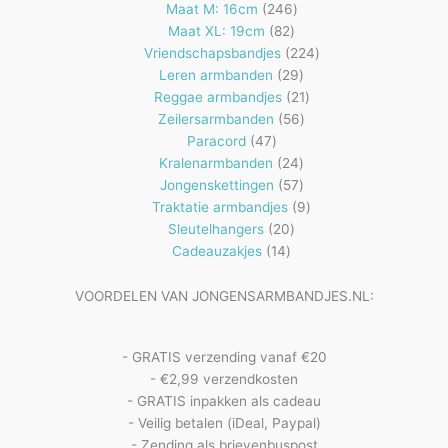
producten
246
Maat M: 16cm
246
82
producten
Maat XL: 19cm
82
producten
224
Vriendschapsbandjes
224
29
producten
Leren armbanden
29
producten
21
Reggae armbandjes
21
56
producten
Zeilersarmbanden
56
47
producten
Paracord
47
producten
24
Kralenarmbanden
24
57
producten
Jongenskettingen
57
producten
9
Traktatie armbandjes
9
20
producten
Sleutelhangers
20
14
producten
Cadeauzakjes
14
producten
VOORDELEN VAN JONGENSARMBANDJES.NL:
- GRATIS verzending vanaf €20
- €2,99 verzendkosten
- GRATIS inpakken als cadeau
- Veilig betalen (iDeal, Paypal)
- Zending als brievenbuspost