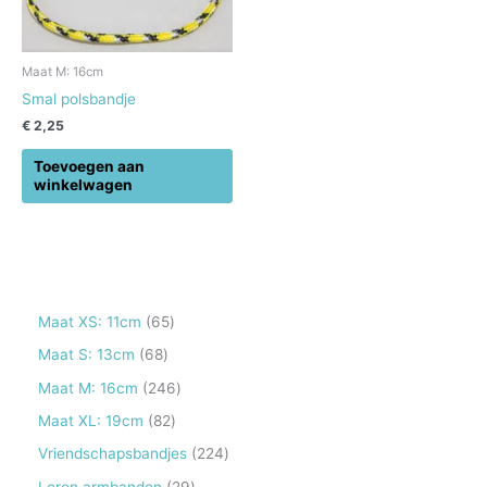
Maat M: 16cm
Smal polsbandje
€
2,25
Toevoegen aan
winkelwagen
6
Maat XS: 11cm
65
5
6
Maat S: 13cm
68
p
8
2
Maat M: 16cm
246
r
p
4
8
Maat XL: 19cm
82
o
r
6
2
2
Vriendschapsbandjes
224
d
o
p
p
2
2
Leren armbanden
29