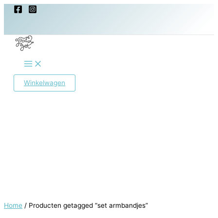
Ga
naar
de
inhoud
Main
Menu
Winkelwagen
Home
/ Producten getagged “set armbandjes”