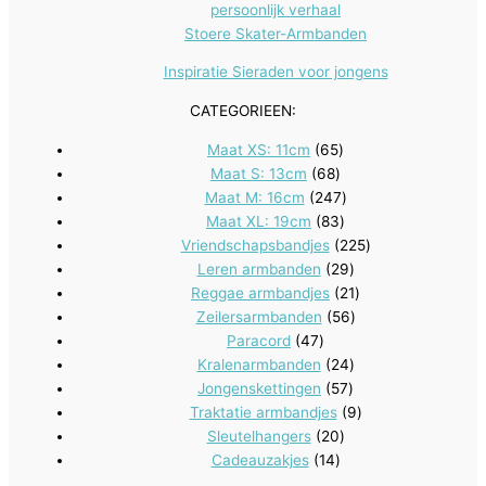
persoonlijk verhaal
Stoere Skater-Armbanden
Inspiratie Sieraden voor jongens
CATEGORIEEN:
65
Maat XS: 11cm
65
68
producten
Maat S: 13cm
68
producten
247
Maat M: 16cm
247
83
producten
Maat XL: 19cm
83
producten
225
Vriendschapsbandjes
225
29
producten
Leren armbanden
29
producten
21
Reggae armbandjes
21
56
producten
Zeilersarmbanden
56
47
producten
Paracord
47
producten
24
Kralenarmbanden
24
57
producten
Jongenskettingen
57
producten
9
Traktatie armbandjes
9
20
producten
Sleutelhangers
20
14
producten
Cadeauzakjes
14
producten