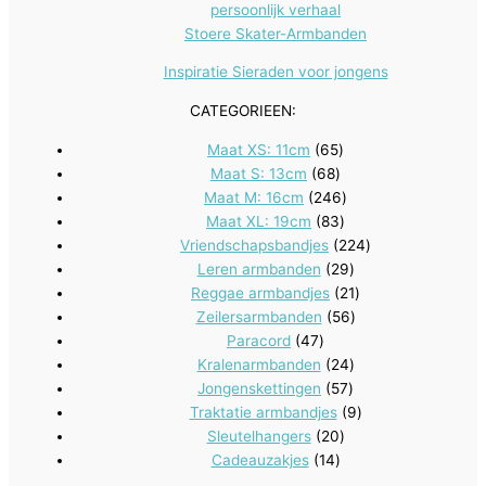
persoonlijk verhaal
Stoere Skater-Armbanden
Inspiratie Sieraden voor jongens
CATEGORIEEN:
65
Maat XS: 11cm
65
68
producten
Maat S: 13cm
68
producten
246
Maat M: 16cm
246
83
producten
Maat XL: 19cm
83
producten
224
Vriendschapsbandjes
224
29
producten
Leren armbanden
29
producten
21
Reggae armbandjes
21
56
producten
Zeilersarmbanden
56
47
producten
Paracord
47
producten
24
Kralenarmbanden
24
57
producten
Jongenskettingen
57
producten
9
Traktatie armbandjes
9
20
producten
Sleutelhangers
20
14
producten
Cadeauzakjes
14
producten