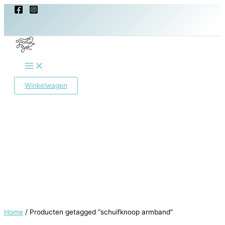
Ga
naar
de
inhoud
Main
Menu
Winkelwagen
Home
/ Producten getagged “schuifknoop armband”