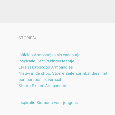
u
n
n
t
c
e
t
n
e
n
STORIES:
Initialen Armbandjes als cadeautje
Inspiratie Oertijd kinderfeestje
Leren Horoscoop Armbandjes
Nieuw in de shop: Stoere Zeilersarmbandjes met
een persoonlijk verhaal
Stoere Skater-Armbanden
Inspiratie Sieraden voor jongens