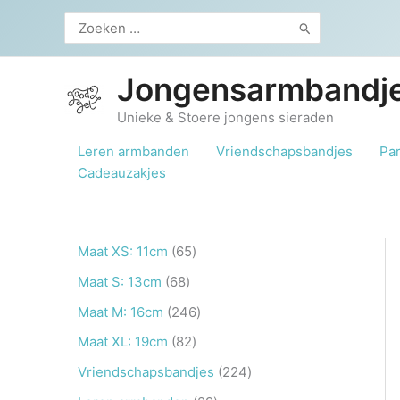
Ga
Zoeken
naar
naar:
de
inhoud
Jongensarmbandje
Unieke & Stoere jongens sieraden
Leren armbanden
Vriendschapsbandjes
Pa
Cadeauzakjes
6
Maat XS: 11cm
65
5
6
Maat S: 13cm
68
p
8
2
Maat M: 16cm
246
r
p
4
8
Maat XL: 19cm
82
o
r
6
2
2
Vriendschapsbandjes
224
d
o
p
p
2