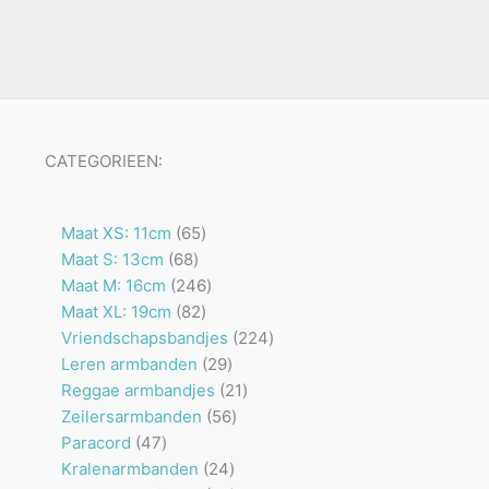
CATEGORIEEN:
65
Maat XS: 11cm
65
68
producten
Maat S: 13cm
68
producten
246
Maat M: 16cm
246
82
producten
Maat XL: 19cm
82
producten
224
Vriendschapsbandjes
224
29
producten
Leren armbanden
29
producten
21
Reggae armbandjes
21
56
producten
Zeilersarmbanden
56
47
producten
Paracord
47
producten
24
Kralenarmbanden
24