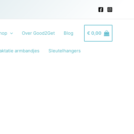
hop
Over Good2Get
Blog
€
0,00
aktatie armbandjes
Sleutelhangers