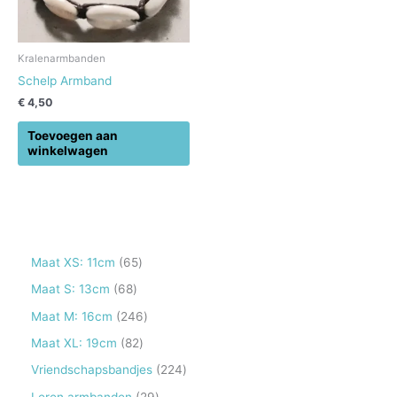
Kralenarmbanden
Schelp Armband
€
4,50
Toevoegen aan
winkelwagen
6
Maat XS: 11cm
65
5
6
Maat S: 13cm
68
p
8
2
Maat M: 16cm
246
r
p
4
8
Maat XL: 19cm
82
o
r
6
2
2
Vriendschapsbandjes
224
d
o
p
p
2
2
Leren armbanden
29