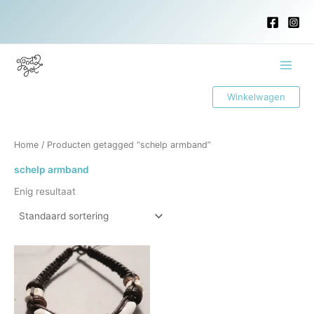
Ga
naar
de
inhoud
Main
Winkelwagen
Menu
Home
/ Producten getagged “schelp armband”
schelp armband
Enig resultaat