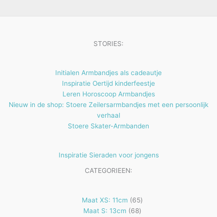
e
t
n
e
n
STORIES:
Initialen Armbandjes als cadeautje
Inspiratie Oertijd kinderfeestje
Leren Horoscoop Armbandjes
Nieuw in de shop: Stoere Zeilersarmbandjes met een persoonlijk
verhaal
Stoere Skater-Armbanden
Inspiratie Sieraden voor jongens
CATEGORIEEN:
65
Maat XS: 11cm
65
68
producten
Maat S: 13cm
68