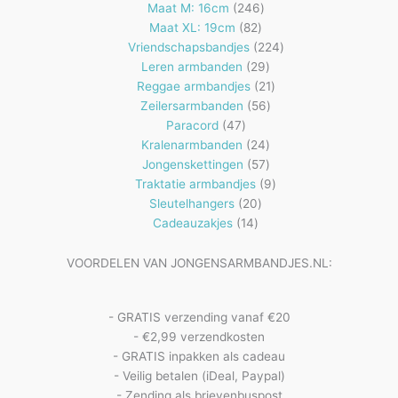
producten
246
Maat M: 16cm
246
82
producten
Maat XL: 19cm
82
producten
224
Vriendschapsbandjes
224
29
producten
Leren armbanden
29
producten
21
Reggae armbandjes
21
56
producten
Zeilersarmbanden
56
47
producten
Paracord
47
producten
24
Kralenarmbanden
24
57
producten
Jongenskettingen
57
producten
9
Traktatie armbandjes
9
20
producten
Sleutelhangers
20
14
producten
Cadeauzakjes
14
producten
VOORDELEN VAN JONGENSARMBANDJES.NL:
- GRATIS verzending vanaf €20
- €2,99 verzendkosten
- GRATIS inpakken als cadeau
- Veilig betalen (iDeal, Paypal)
- Zending als brievenbuspost