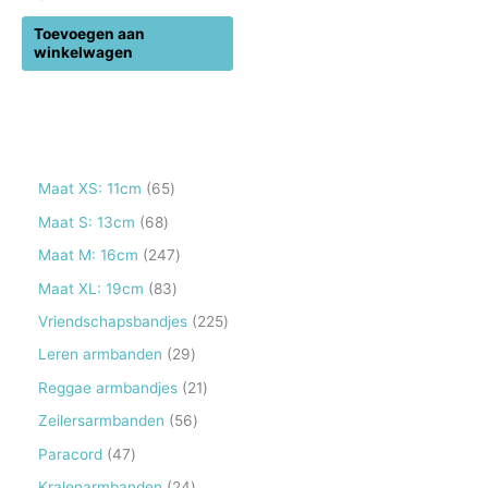
Toevoegen aan
winkelwagen
6
Maat XS: 11cm
65
5
6
Maat S: 13cm
68
p
8
2
Maat M: 16cm
247
r
p
4
8
Maat XL: 19cm
83
o
r
7
3
2
Vriendschapsbandjes
225
d
o
p
p
2
2
Leren armbanden
29
u
d
r
r
5
9
2
Reggae armbandjes
21
c
u
o
o
p
p
1
5
Zeilersarmbanden
56
t
c
d
d
r
r
p
6
e
4
Paracord
47
t
u
u
o
o
r
p
n
7
e
2
Kralenarmbanden
24