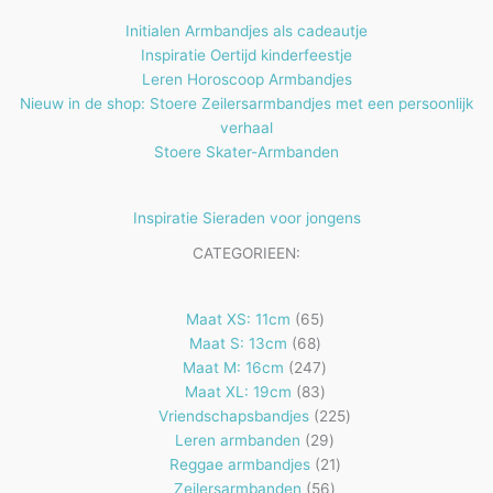
Initialen Armbandjes als cadeautje
Inspiratie Oertijd kinderfeestje
Leren Horoscoop Armbandjes
Nieuw in de shop: Stoere Zeilersarmbandjes met een persoonlijk
verhaal
Stoere Skater-Armbanden
Inspiratie Sieraden voor jongens
CATEGORIEEN:
65
Maat XS: 11cm
65
68
producten
Maat S: 13cm
68
producten
247
Maat M: 16cm
247
83
producten
Maat XL: 19cm
83
producten
225
Vriendschapsbandjes
225
29
producten
Leren armbanden
29
producten
21
Reggae armbandjes
21
56
producten
Zeilersarmbanden
56