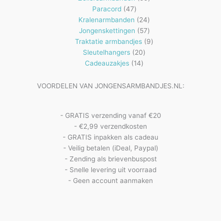
47
producten
Paracord
47
producten
24
Kralenarmbanden
24
57
producten
Jongenskettingen
57
producten
9
Traktatie armbandjes
9
20
producten
Sleutelhangers
20
14
producten
Cadeauzakjes
14
producten
VOORDELEN VAN JONGENSARMBANDJES.NL:
- GRATIS verzending vanaf €20
- €2,99 verzendkosten
- GRATIS inpakken als cadeau
- Veilig betalen (iDeal, Paypal)
- Zending als brievenbuspost
- Snelle levering uit voorraad
- Geen account aanmaken