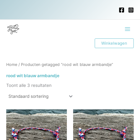
Ga
naar
de
inhoud
Main
Winkelwagen
Menu
Home
/ Producten getagged “rood wit blauw armbandje”
rood wit blauw armbandje
Toont alle 3 resultaten