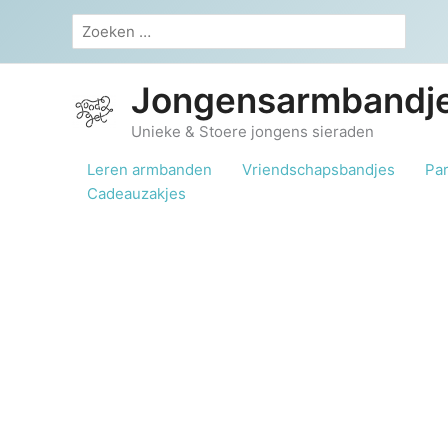
Ga
Zoeken
naar
naar:
de
inhoud
Jongensarmbandje
Unieke & Stoere jongens sieraden
Leren armbanden
Vriendschapsbandjes
Pa
Cadeauzakjes