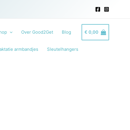
hop
Over Good2Get
Blog
€
0,00
aktatie armbandjes
Sleutelhangers