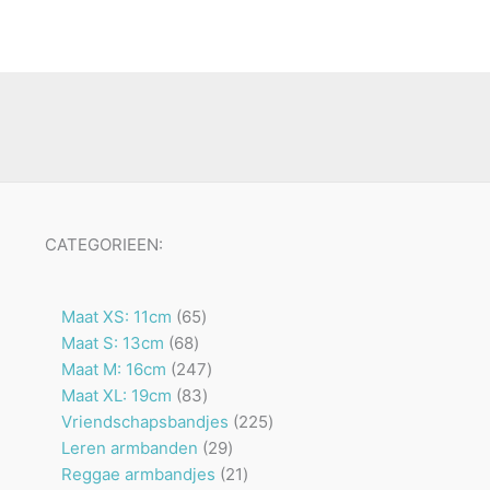
CATEGORIEEN:
65
Maat XS: 11cm
65
68
producten
Maat S: 13cm
68
producten
247
Maat M: 16cm
247
83
producten
Maat XL: 19cm
83
producten
225
Vriendschapsbandjes
225
29
producten
Leren armbanden
29
producten
21
Reggae armbandjes
21