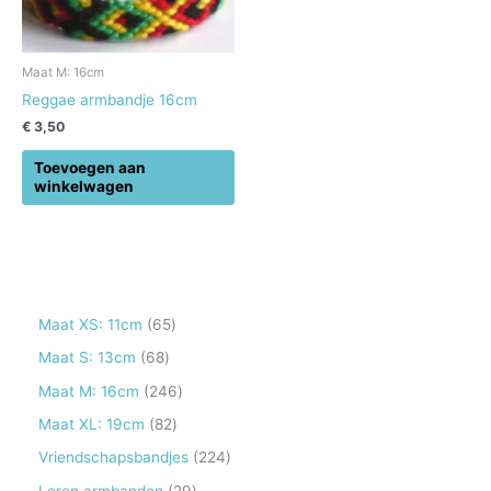
Maat M: 16cm
Reggae armbandje 16cm
€
3,50
Toevoegen aan
winkelwagen
6
Maat XS: 11cm
65
5
6
Maat S: 13cm
68
p
8
2
Maat M: 16cm
246
r
p
4
8
Maat XL: 19cm
82
o
r
6
2
2
Vriendschapsbandjes
224
d
o
p
p
2
2
Leren armbanden
29