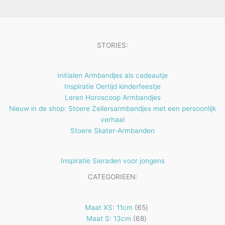
e
t
n
e
n
STORIES:
Initialen Armbandjes als cadeautje
Inspiratie Oertijd kinderfeestje
Leren Horoscoop Armbandjes
Nieuw in de shop: Stoere Zeilersarmbandjes met een persoonlijk
verhaal
Stoere Skater-Armbanden
Inspiratie Sieraden voor jongens
CATEGORIEEN:
65
Maat XS: 11cm
65
68
producten
Maat S: 13cm
68