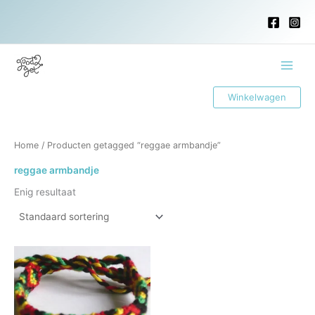
Ga
naar
de
inhoud
Main
Winkelwagen
Menu
Home
/ Producten getagged “reggae armbandje”
reggae armbandje
Enig resultaat