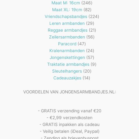
producten
246
Maat M: 16cm
246
82
producten
Maat XL: 19cm
82
producten
224
Vriendschapsbandjes
224
29
producten
Leren armbanden
29
producten
21
Reggae armbandjes
21
56
producten
Zeilersarmbanden
56
47
producten
Paracord
47
producten
24
Kralenarmbanden
24
57
producten
Jongenskettingen
57
producten
9
Traktatie armbandjes
9
20
producten
Sleutelhangers
20
14
producten
Cadeauzakjes
14
producten
VOORDELEN VAN JONGENSARMBANDJES.NL:
- GRATIS verzending vanaf €20
- €2,99 verzendkosten
- GRATIS inpakken als cadeau
- Veilig betalen (iDeal, Paypal)
- Zending als brievenbuspost