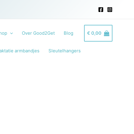
hop
Over Good2Get
Blog
€
0,00
aktatie armbandjes
Sleutelhangers