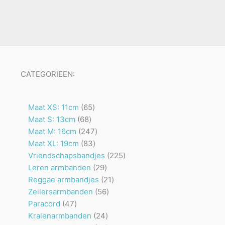
CATEGORIEEN:
65
Maat XS: 11cm
65
68
producten
Maat S: 13cm
68
producten
247
Maat M: 16cm
247
83
producten
Maat XL: 19cm
83
producten
225
Vriendschapsbandjes
225
29
producten
Leren armbanden
29
producten
21
Reggae armbandjes
21
56
producten
Zeilersarmbanden
56
47
producten
Paracord
47
producten
24
Kralenarmbanden
24