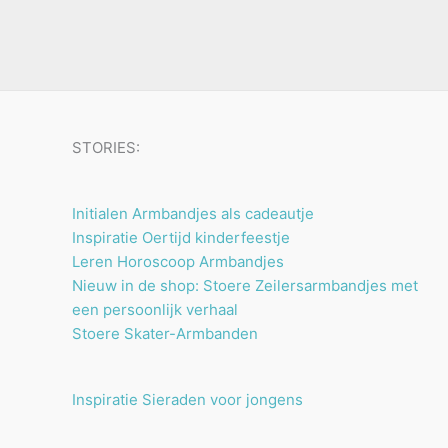
u
n
n
t
c
e
t
n
e
n
STORIES:
Initialen Armbandjes als cadeautje
Inspiratie Oertijd kinderfeestje
Leren Horoscoop Armbandjes
Nieuw in de shop: Stoere Zeilersarmbandjes met
een persoonlijk verhaal
Stoere Skater-Armbanden
Inspiratie Sieraden voor jongens