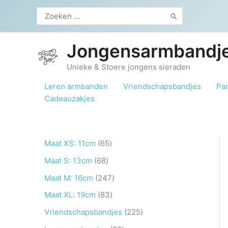
Ga
Zoeken
naar
naar:
de
inhoud
Jongensarmbandje
Unieke & Stoere jongens sieraden
Leren armbanden
Vriendschapsbandjes
Pa
Cadeauzakjes
6
Maat XS: 11cm
65
5
6
Maat S: 13cm
68
p
8
2
Maat M: 16cm
247
r
p
4
8
Maat XL: 19cm
83
o
r
7
3
2
Vriendschapsbandjes
225
d
o
p
p
2