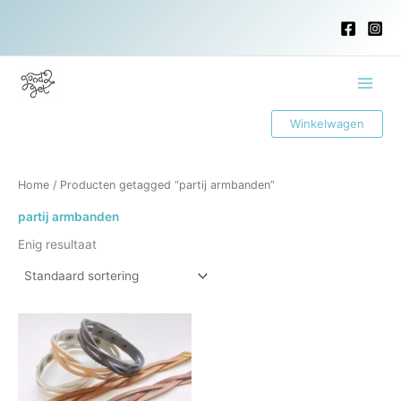
Ga
naar
de
inhoud
Main
Winkelwagen
Menu
Home
/ Producten getagged “partij armbanden”
partij armbanden
Enig resultaat