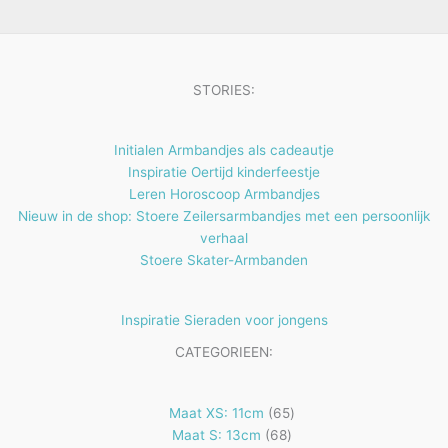
e
t
n
e
n
STORIES:
Initialen Armbandjes als cadeautje
Inspiratie Oertijd kinderfeestje
Leren Horoscoop Armbandjes
Nieuw in de shop: Stoere Zeilersarmbandjes met een persoonlijk
verhaal
Stoere Skater-Armbanden
Inspiratie Sieraden voor jongens
CATEGORIEEN:
65
Maat XS: 11cm
65
68
producten
Maat S: 13cm
68