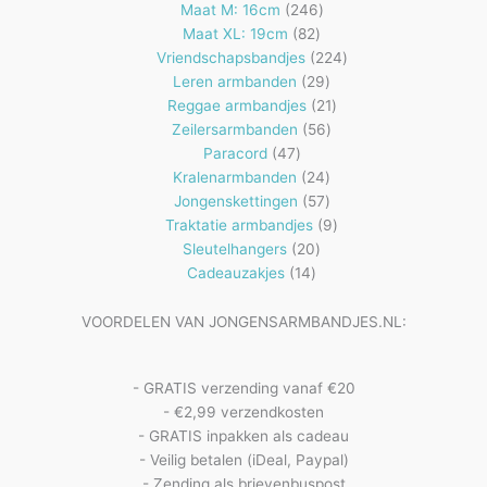
producten
246
Maat M: 16cm
246
82
producten
Maat XL: 19cm
82
producten
224
Vriendschapsbandjes
224
29
producten
Leren armbanden
29
producten
21
Reggae armbandjes
21
56
producten
Zeilersarmbanden
56
47
producten
Paracord
47
producten
24
Kralenarmbanden
24
57
producten
Jongenskettingen
57
producten
9
Traktatie armbandjes
9
20
producten
Sleutelhangers
20
14
producten
Cadeauzakjes
14
producten
VOORDELEN VAN JONGENSARMBANDJES.NL:
- GRATIS verzending vanaf €20
- €2,99 verzendkosten
- GRATIS inpakken als cadeau
- Veilig betalen (iDeal, Paypal)
- Zending als brievenbuspost