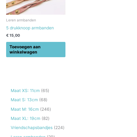
Leren armbanden
5 drukknoop armbanden
€
15,00
Toevoegen aan
winkelwagen
6
Maat XS: 11cm
65
5
6
Maat S: 13cm
68
p
8
2
Maat M: 16cm
246
r
p
4
8
Maat XL: 19cm
82
o
r
6
2
2
Vriendschapsbandjes
224
d
o
p
p
2
2
Leren armbanden
29