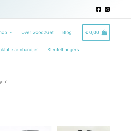
hop
Over Good2Get
Blog
€
0,00
aktatie armbandjes
Sleutelhangers
gen”