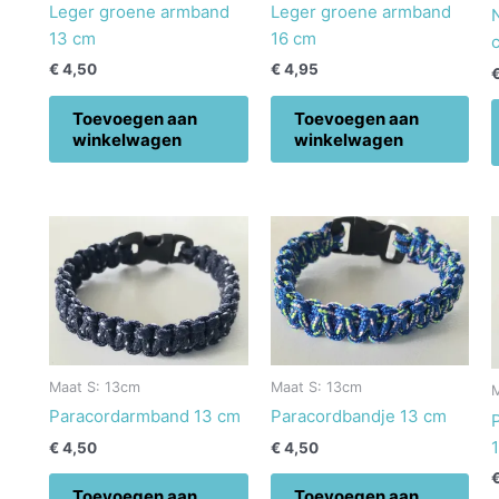
Leger groene armband
Leger groene armband
13 cm
16 cm
€
4,50
€
4,95
Toevoegen aan
Toevoegen aan
winkelwagen
winkelwagen
Maat S: 13cm
Maat S: 13cm
Paracordarmband 13 cm
Paracordbandje 13 cm
€
4,50
€
4,50
Toevoegen aan
Toevoegen aan