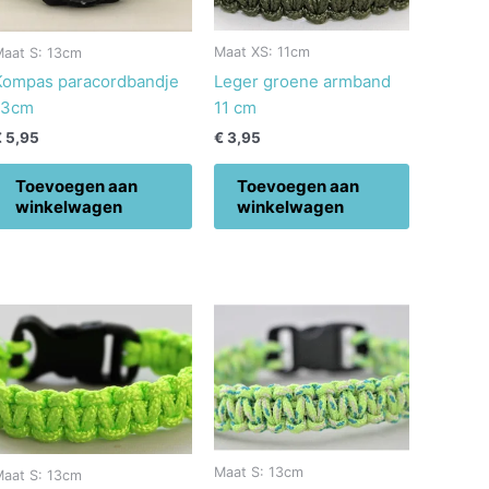
Maat XS: 11cm
Maat S: 13cm
Leger groene armband
Kompas paracordbandje
11 cm
13cm
€
3,95
€
5,95
Toevoegen aan
Toevoegen aan
winkelwagen
winkelwagen
Maat S: 13cm
Maat S: 13cm