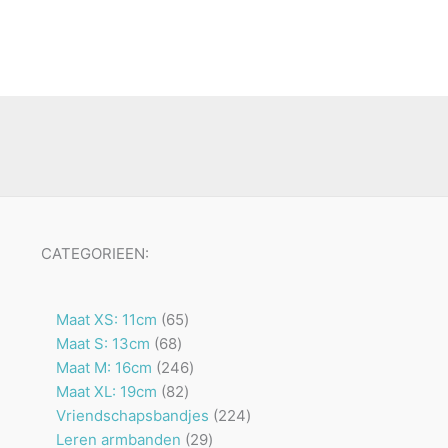
CATEGORIEEN:
65
Maat XS: 11cm
65
68
producten
Maat S: 13cm
68
producten
246
Maat M: 16cm
246
82
producten
Maat XL: 19cm
82
producten
224
Vriendschapsbandjes
224
29
producten
Leren armbanden
29