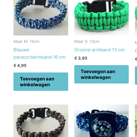
Maat M: 16cm
Maat S: 13cm
Blauwe
Groene armband 13 cm
paracordarmband 16 cm
€
3,95
€
4,95
Toevoegen aan
winkelwagen
Toevoegen aan
winkelwagen