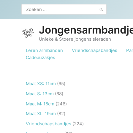
Ga
Zoeken
naar
naar:
de
inhoud
Jongensarmbandje
Unieke & Stoere jongens sieraden
Leren armbanden
Vriendschapsbandjes
Pa
Cadeauzakjes
6
Maat XS: 11cm
65
5
6
Maat S: 13cm
68
p
8
2
Maat M: 16cm
246
r
p
4
8
Maat XL: 19cm
82
o
r
6
2
2
Vriendschapsbandjes
224
d
o
p
p
2