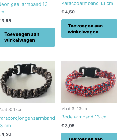
Paracodarmband 13 cm
Neon geel armband 13
cm
€
4,50
€
3,95
Toevoegen aan
winkelwagen
Toevoegen aan
winkelwagen
Maat S: 13cm
Maat S: 13cm
Rode armband 13 cm
Paracordjongensarmband
13 cm
€
3,95
€
4,50
Toevoegen aan