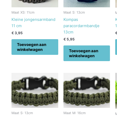
Maat XS: 11cm
Maat S: 13cm
Kleine jongensarmband
Kompas
11 cm
paracordarmbandje
13cm
€
3,95
€
5,95
Toevoegen aan
winkelwagen
Toevoegen aan
winkelwagen
Maat S: 13cm
Maat M: 16cm