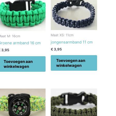
Maat XS: 11cm
Maat M: 16cm
jongensarmband 11 cm
Groene armband 16 cm
€
3,95
€
3,95
Toevoegen aan
Toevoegen aan
winkelwagen
winkelwagen