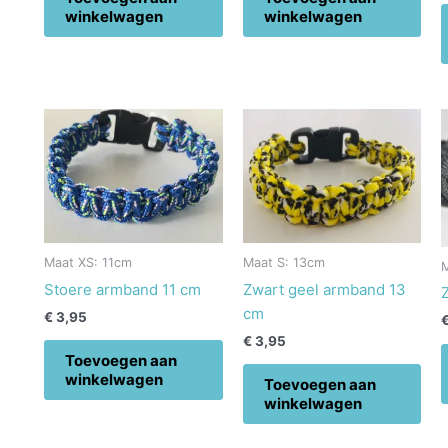
winkelwagen
winkelwagen
Maat XS: 11cm
Maat S: 13cm
Stoere armband 11 cm
Zwart geel armband 13
cm
€
3,95
€
3,95
Toevoegen aan
winkelwagen
Toevoegen aan
winkelwagen